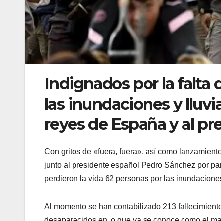
Indignados por la falta
las inundaciones y lluvi
reyes de España y al pr
Con gritos de «fuera, fuera», así como lanzamiento
junto al presidente español Pedro Sánchez por part
perdieron la vida 62 personas por las inundacione
Al momento se han contabilizado 213 fallecimiento
desaparecidos en lo que ya se conoce como el may