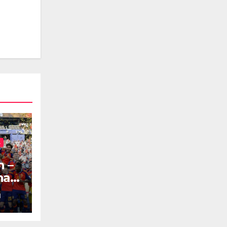
L
 –
a 1-
H