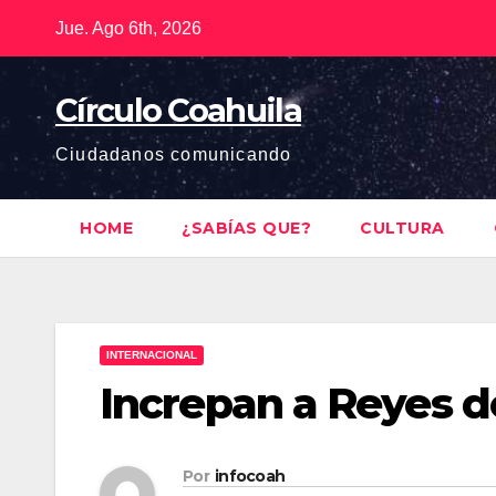
Saltar
Jue. Ago 6th, 2026
al
contenido
Círculo Coahuila
Ciudadanos comunicando
HOME
¿SABÍAS QUE?
CULTURA
INTERNACIONAL
Increpan a Reyes 
Por
infocoah