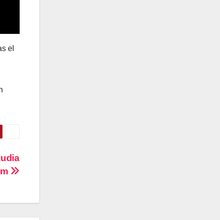
as el
n
audia
um