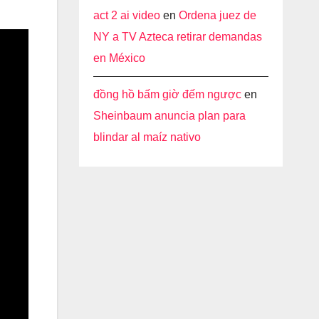
act 2 ai video
en
Ordena juez de
NY a TV Azteca retirar demandas
en México
đồng hồ bấm giờ đếm ngược
en
Sheinbaum anuncia plan para
blindar al maíz nativo