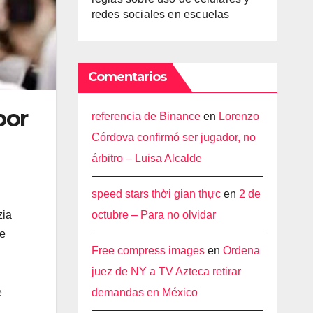
redes sociales en escuelas
Comentarios
por
referencia de Binance
en
Lorenzo
Córdova confirmó ser jugador, no
árbitro – Luisa Alcalde
speed stars thời gian thực
en
2 de
octubre – Para no olvidar
zia
de
Free compress images
en
Ordena
juez de NY a TV Azteca retirar
demandas en México
e