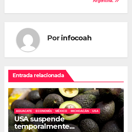
entradas
Argentina.
Por
infocoah
Entrada relacionada
AGUACATE
ECONOMÍA
MÉXICO
MICHOACÁN
USA
USA suspende
temporalmente