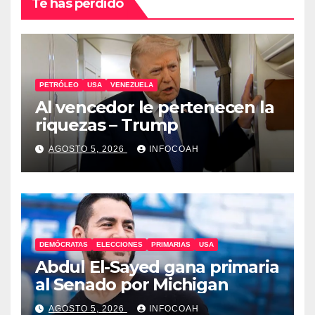
Te has perdido
PETRÓLEO
USA
VENEZUELA
Al vencedor le pertenecen la
riquezas – Trump
AGOSTO 5, 2026
INFOCOAH
DEMÓCRATAS
ELECCIONES
PRIMARIAS
USA
Abdul El-Sayed gana primaria
al Senado por Michigan
AGOSTO 5, 2026
INFOCOAH