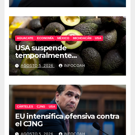
AGUACATE
ECONOMÍA
MÉXICO
MICHOACÁN
USA
USA suspende
temporalmente
exportaciones de aguacate
AGOSTO 5, 2026
INFOCOAH
michoacano
CÁRTELES
CJNG
USA
EU intensifica ofensiva contra
el CJNG
AGOSTO 5, 2026
INFOCOAH