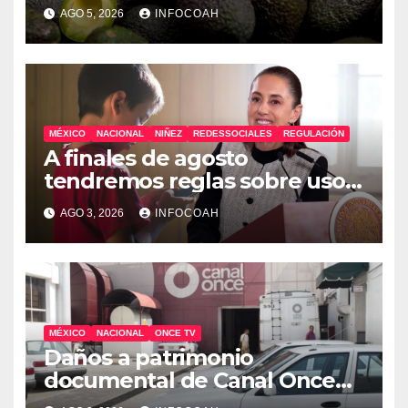
exportaciones de aguacate
AGO 5, 2026
INFOCOAH
michoacano
MÉXICO
NACIONAL
NIÑEZ
REDESSOCIALES
REGULACIÓN
A finales de agosto
tendremos reglas sobre uso
de celulares y redes sociales
AGO 3, 2026
INFOCOAH
en escuelas
MÉXICO
NACIONAL
ONCE TV
Daños a patrimonio
documental de Canal Once
tras ocupación de