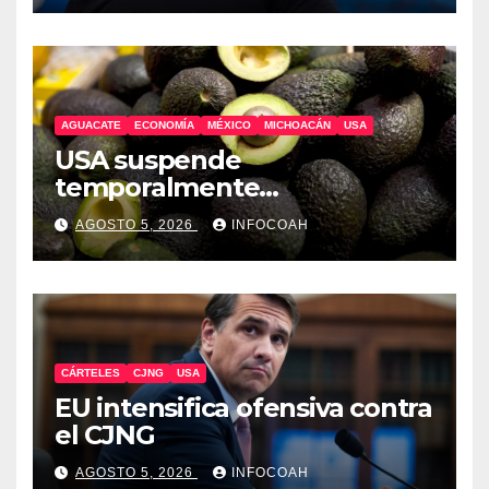
AGUACATE
ECONOMÍA
MÉXICO
MICHOACÁN
USA
USA suspende
temporalmente
exportaciones de aguacate
AGOSTO 5, 2026
INFOCOAH
michoacano
CÁRTELES
CJNG
USA
EU intensifica ofensiva contra
el CJNG
AGOSTO 5, 2026
INFOCOAH