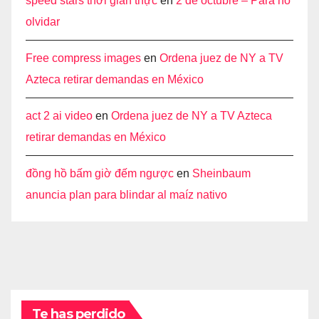
speed stars thời gian thực
en
2 de octubre – Para no
olvidar
Free compress images
en
Ordena juez de NY a TV
Azteca retirar demandas en México
act 2 ai video
en
Ordena juez de NY a TV Azteca
retirar demandas en México
đồng hồ bấm giờ đếm ngược
en
Sheinbaum
anuncia plan para blindar al maíz nativo
Te has perdido