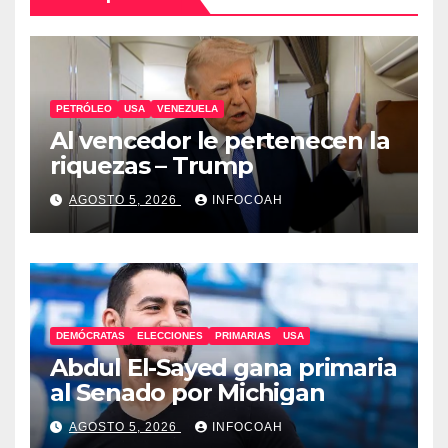
PETRÓLEO
USA
VENEZUELA
Al vencedor le pertenecen la
riquezas – Trump
AGOSTO 5, 2026
INFOCOAH
DEMÓCRATAS
ELECCIONES
PRIMARIAS
USA
Abdul El-Sayed gana primaria
al Senado por Michigan
AGOSTO 5, 2026
INFOCOAH