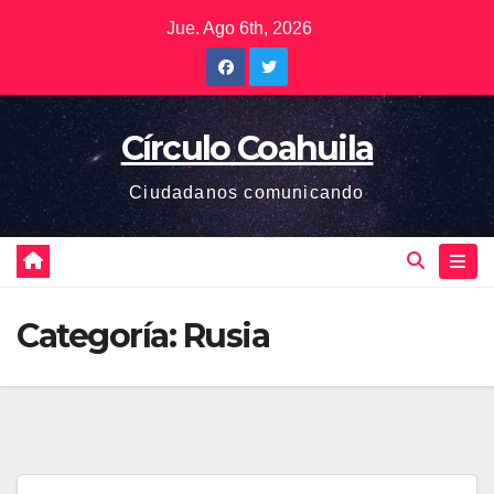
Saltar
Jue. Ago 6th, 2026
al
contenido
Círculo Coahuila
Ciudadanos comunicando
Categoría:
Rusia