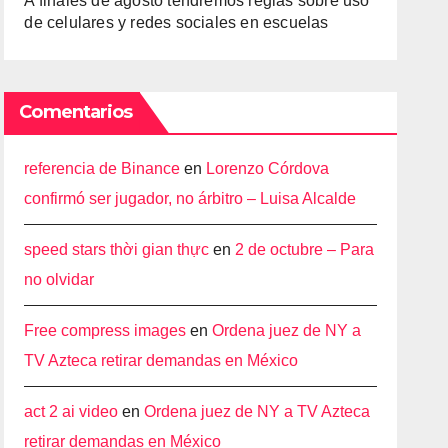
A finales de agosto tendremos reglas sobre uso
de celulares y redes sociales en escuelas
Comentarios
referencia de Binance
en
Lorenzo Córdova
confirmó ser jugador, no árbitro – Luisa Alcalde
speed stars thời gian thực
en
2 de octubre – Para
no olvidar
Free compress images
en
Ordena juez de NY a
TV Azteca retirar demandas en México
act 2 ai video
en
Ordena juez de NY a TV Azteca
retirar demandas en México