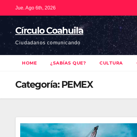
Saltar
Jue. Ago 6th, 2026
al
contenido
Círculo Coahuila
Ciudadanos comunicando
HOME
¿SABÍAS QUE?
CULTURA
Categoría:
PEMEX