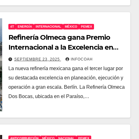
4T
ENERGÍA
INTERNACIONAL
MÉXICO
PEMEX
Refinería Olmeca gana Premio
Internacional a la Excelencia en
Proyectos 2025
SEPTIEMBRE 23, 2025
INFOCOAH
La nueva refinería mexicana gana el tercer lugar por
su destacada excelencia en planeación, ejecución y
operación a gran escala. Berlín. La Refinería Olmeca
Dos Bocas, ubicada en el Paraíso,…
ANTICORRUPCIÓN
MÉXICO
NACIONAL
PEMEX