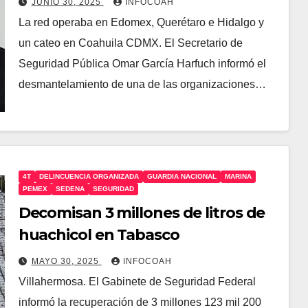
JUNIO 30, 2025
INFOCOAH
La red operaba en Edomex, Querétaro e Hidalgo y
un cateo en Coahuila CDMX. El Secretario de
Seguridad Pública Omar García Harfuch informó el
desmantelamiento de una de las organizaciones…
4T
DELINCUENCIA ORGANIZADA
GUARDIA NACIONAL
MARINA
PEMEX
SEDENA
SEGURIDAD
Decomisan 3 millones de litros de
huachicol en Tabasco
MAYO 30, 2025
INFOCOAH
Villahermosa. El Gabinete de Seguridad Federal
informó la recuperación de 3 millones 123 mil 200