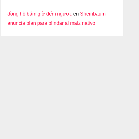
đồng hồ bấm giờ đếm ngược
en
Sheinbaum
anuncia plan para blindar al maíz nativo