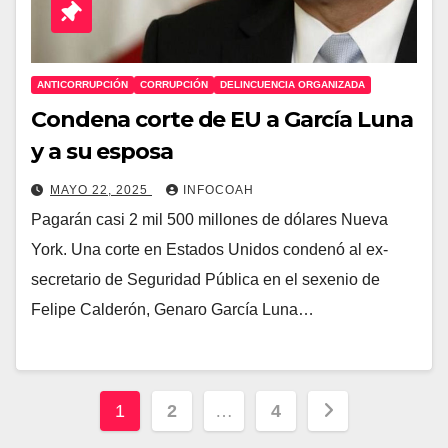
ANTICORRUPCIÓN
CORRUPCIÓN
DELINCUENCIA ORGANIZADA
Condena corte de EU a García Luna
y a su esposa
MAYO 22, 2025
INFOCOAH
Pagarán casi 2 mil 500 millones de dólares Nueva
York. Una corte en Estados Unidos condenó al ex-
secretario de Seguridad Pública en el sexenio de
Felipe Calderón, Genaro García Luna…
Paginación
1
2
…
4