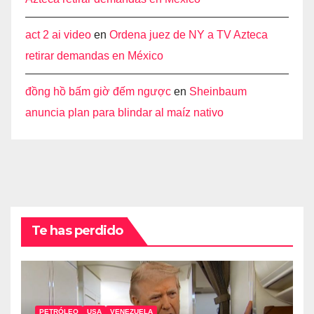
act 2 ai video
en
Ordena juez de NY a TV Azteca
retirar demandas en México
đồng hồ bấm giờ đếm ngược
en
Sheinbaum
anuncia plan para blindar al maíz nativo
Te has perdido
PETRÓLEO
USA
VENEZUELA