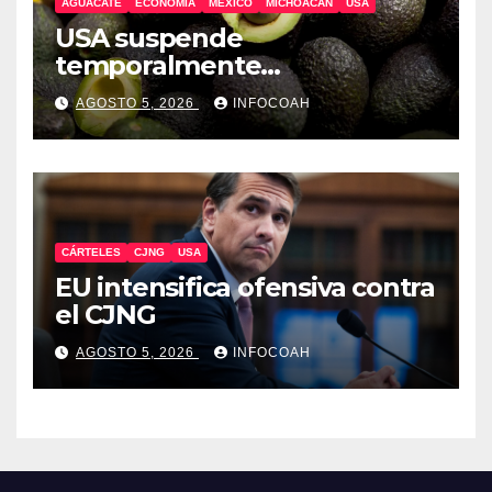
AGUACATE
ECONOMÍA
MÉXICO
MICHOACÁN
USA
USA suspende
temporalmente
exportaciones de aguacate
AGOSTO 5, 2026
INFOCOAH
michoacano
CÁRTELES
CJNG
USA
EU intensifica ofensiva contra
el CJNG
AGOSTO 5, 2026
INFOCOAH