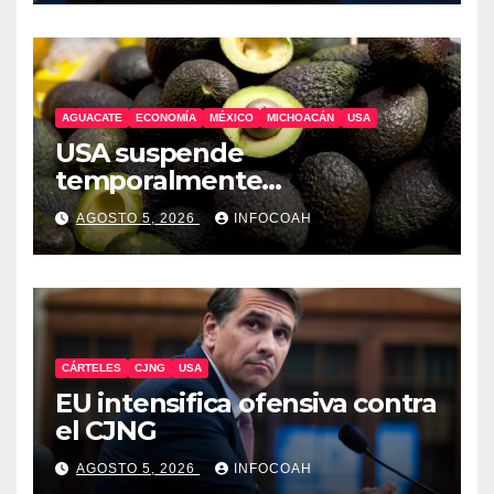
AGUACATE
ECONOMÍA
MÉXICO
MICHOACÁN
USA
USA suspende
temporalmente
exportaciones de aguacate
AGOSTO 5, 2026
INFOCOAH
michoacano
CÁRTELES
CJNG
USA
EU intensifica ofensiva contra
el CJNG
AGOSTO 5, 2026
INFOCOAH