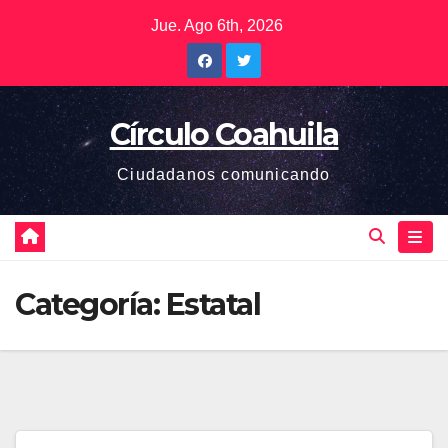
Saltar
Jue. Ago 6th, 2026
al
contenido
Círculo Coahuila
Ciudadanos comunicando
Categoría:
Estatal