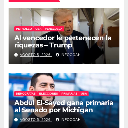
PETRÓLEO
USA
VENEZUELA
Al vencedor le pertenecen la
riquezas – Trump
AGOSTO 5, 2026
INFOCOAH
DEMÓCRATAS
ELECCIONES
PRIMARIAS
USA
Abdul El-Sayed gana primaria
al Senado por Michigan
AGOSTO 5, 2026
INFOCOAH