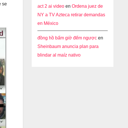
e se
act 2 ai video
en
Ordena juez de
NY a TV Azteca retirar demandas
en México
đồng hồ bấm giờ đếm ngược
en
Sheinbaum anuncia plan para
blindar al maíz nativo