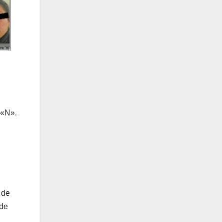
 «N».
 de
 de