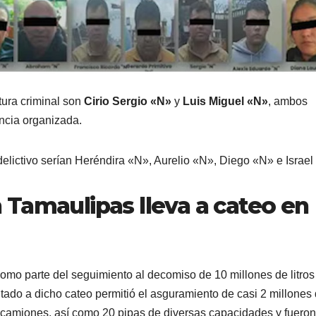
tura criminal son
Cirio Sergio «N»
y
Luis Miguel «N»
, ambos
ncia organizada.
delictivo serían Heréndira «N», Aurelio «N», Diego «N» e Israel
Tamaulipas lleva a cateo en
 como parte del seguimiento al decomiso de 10 millones de litros
tado a dicho cateo permitió el asguramiento de casi 2 millones
actocamiones, así como 20 pipas de diversas capacidades y fueron