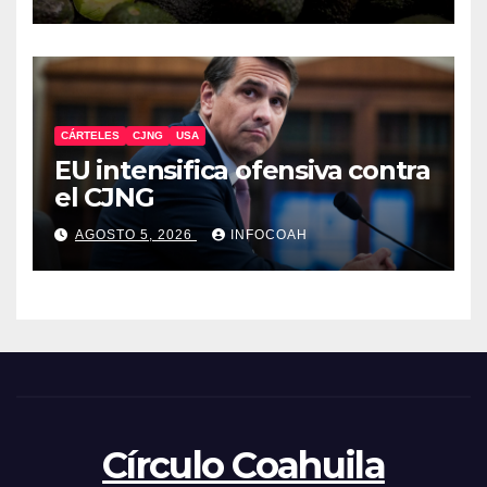
michoacano
CÁRTELES
CJNG
USA
EU intensifica ofensiva contra
el CJNG
AGOSTO 5, 2026
INFOCOAH
Círculo Coahuila