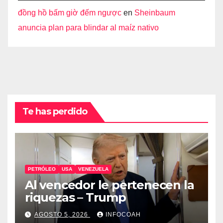
đồng hồ bấm giờ đếm ngược
en
Sheinbaum
anuncia plan para blindar al maíz nativo
Te has perdido
PETRÓLEO
USA
VENEZUELA
Al vencedor le pertenecen la
riquezas – Trump
AGOSTO 5, 2026
INFOCOAH