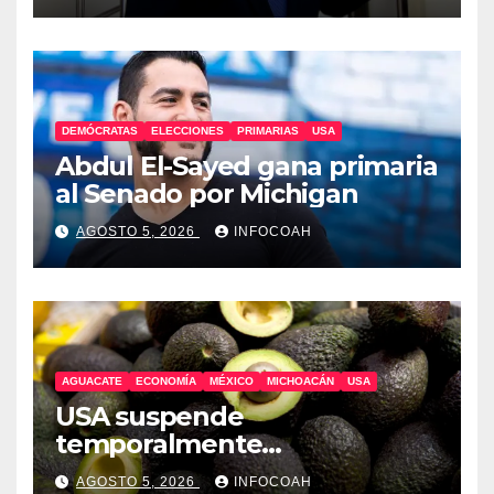
DEMÓCRATAS
ELECCIONES
PRIMARIAS
USA
Abdul El-Sayed gana primaria
al Senado por Michigan
AGOSTO 5, 2026
INFOCOAH
AGUACATE
ECONOMÍA
MÉXICO
MICHOACÁN
USA
USA suspende
temporalmente
exportaciones de aguacate
AGOSTO 5, 2026
INFOCOAH