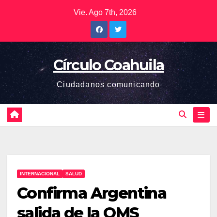
Saltar
Vie. Ago 7th, 2026
al
contenido
Círculo Coahuila
Ciudadanos comunicando
INTERNACIONAL
SALUD
Confirma Argentina
salida de la OMS