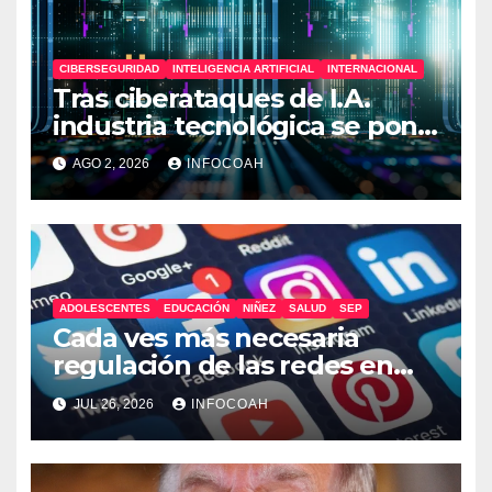
CIBERSEGURIDAD
INTELIGENCIA ARTIFICIAL
INTERNACIONAL
Tras ciberataques de I.A.
industria tecnológica se pone
en alerta
AGO 2, 2026
INFOCOAH
ADOLESCENTES
EDUCACIÓN
NIÑEZ
SALUD
SEP
Cada ves más necesaria
regulación de las redes en
México
JUL 26, 2026
INFOCOAH