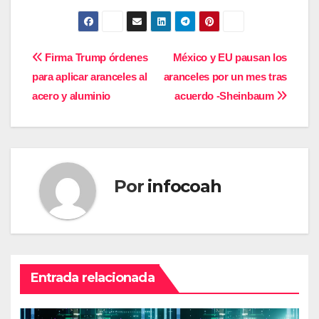
Navegación
Firma Trump órdenes
México y EU pausan los
para aplicar aranceles al
aranceles por un mes tras
de
acero y aluminio
acuerdo -Sheinbaum
entradas
Por
infocoah
Entrada relacionada