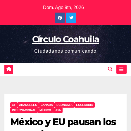
Saltar
Dom. Ago 9th, 2026
al
contenido
Círculo Coahuila
Ciudadanos comunicando
4T
ARANCELES
CANADÁ
ECONOMÍA
ESCLAUDIA
INTERNACIONAL
MÉXICO
USA
México y EU pausan los