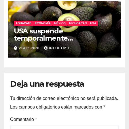
AGUACATE
ECONOMÍA
MÉXICO
MICHOACÁN
USA
USA suspende
temporalmente
exportaciones de aguacate
AGO 5, 2026
INFOCOAH
michoacano
Deja una respuesta
Tu dirección de correo electrónico no será publicada.
Los campos obligatorios están marcados con
*
Comentario
*