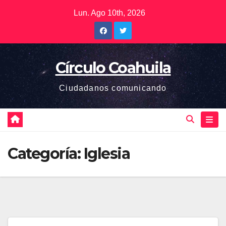
Saltar
Lun. Ago 10th, 2026
al
contenido
Círculo Coahuila
Ciudadanos comunicando
Categoría:
Iglesia