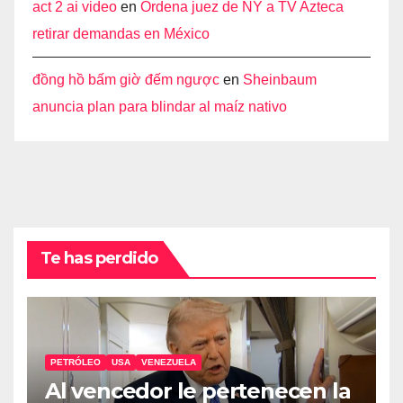
act 2 ai video
en
Ordena juez de NY a TV Azteca
retirar demandas en México
đồng hồ bấm giờ đếm ngược
en
Sheinbaum
anuncia plan para blindar al maíz nativo
Te has perdido
PETRÓLEO
USA
VENEZUELA
Al vencedor le pertenecen la