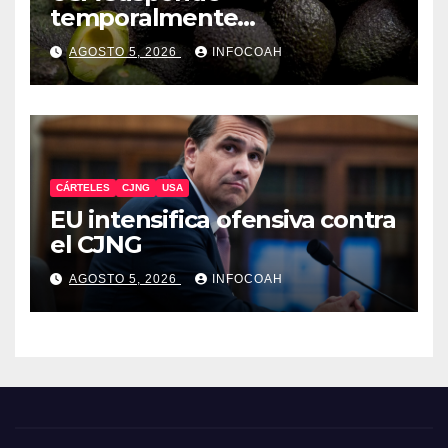
temporalmente
exportaciones de aguacate
AGOSTO 5, 2026
INFOCOAH
michoacano
CÁRTELES
CJNG
USA
EU intensifica ofensiva contra
el CJNG
AGOSTO 5, 2026
INFOCOAH