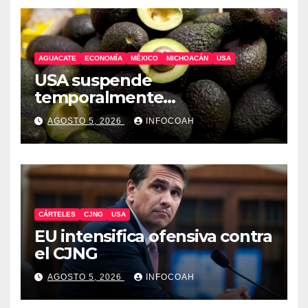
AGUACATE
ECONOMÍA
MÉXICO
MICHOACÁN
USA
USA suspende
temporalmente
exportaciones de aguacate
AGOSTO 5, 2026
INFOCOAH
michoacano
CÁRTELES
CJNG
USA
EU intensifica ofensiva contra
el CJNG
AGOSTO 5, 2026
INFOCOAH