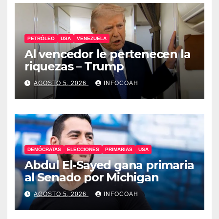
PETRÓLEO
USA
VENEZUELA
Al vencedor le pertenecen la
riquezas – Trump
AGOSTO 5, 2026
INFOCOAH
DEMÓCRATAS
ELECCIONES
PRIMARIAS
USA
Abdul El-Sayed gana primaria
al Senado por Michigan
AGOSTO 5, 2026
INFOCOAH