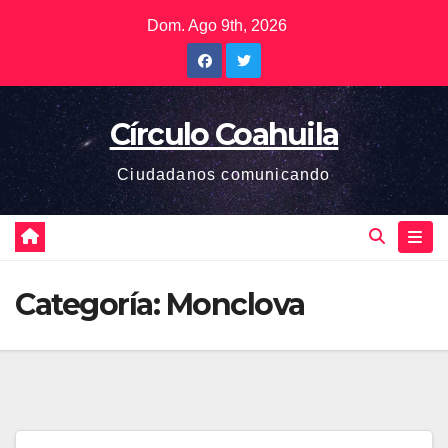
Saltar
Dom. Ago 9th, 2026
al
contenido
Círculo Coahuila
Ciudadanos comunicando
Categoría:
Monclova