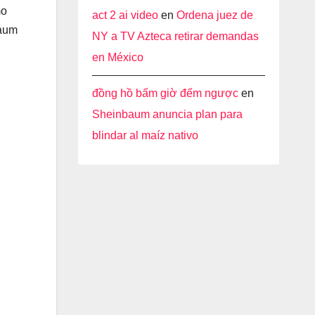
mo
act 2 ai video
en
Ordena juez de
baum
NY a TV Azteca retirar demandas
en México
đồng hồ bấm giờ đếm ngược
en
Sheinbaum anuncia plan para
blindar al maíz nativo