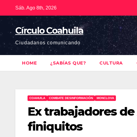
Saltar
Sáb. Ago 8th, 2026
al
contenido
Círculo Coahuila
Ciudadanos comunicando
HOME
¿SABÍAS QUE?
CULTURA
COAHUILA
COMBATE DESINFORMACIÓN
MONCLOVA
Ex trabajadores de
finiquitos