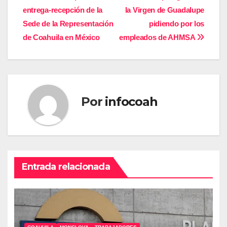
entrega-recepción de la
la Virgen de Guadalupe
de
Sede de la Representación
pidiendo por los
entradas
de Coahuila en México
empleados de AHMSA
Por
infocoah
Entrada relacionada