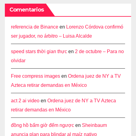
Comentarios
referencia de Binance
en
Lorenzo Córdova confirmó
ser jugador, no árbitro – Luisa Alcalde
speed stars thời gian thực
en
2 de octubre – Para no
olvidar
Free compress images
en
Ordena juez de NY a TV
Azteca retirar demandas en México
act 2 ai video
en
Ordena juez de NY a TV Azteca
retirar demandas en México
đồng hồ bấm giờ đếm ngược
en
Sheinbaum
anuncia plan para blindar al maíz nativo