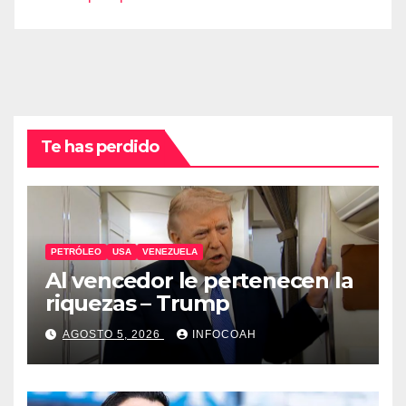
Te has perdido
PETRÓLEO
USA
VENEZUELA
Al vencedor le pertenecen la
riquezas – Trump
AGOSTO 5, 2026
INFOCOAH