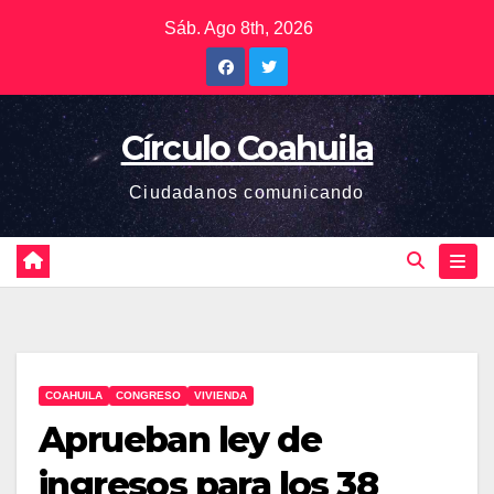
Saltar
Sáb. Ago 8th, 2026
al
contenido
Círculo Coahuila
Ciudadanos comunicando
COAHUILA
CONGRESO
VIVIENDA
Aprueban ley de
ingresos para los 38