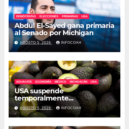
DEMÓCRATAS
ELECCIONES
PRIMARIAS
USA
Abdul El-Sayed gana primaria
al Senado por Michigan
AGOSTO 5, 2026
INFOCOAH
AGUACATE
ECONOMÍA
MÉXICO
MICHOACÁN
USA
USA suspende
temporalmente
exportaciones de aguacate
AGOSTO 5, 2026
INFOCOAH
michoacano