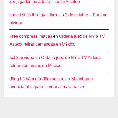
ser jugador, no árbitro – Luisa Alcalde
speed stars thời gian thực
en
2 de octubre – Para no
olvidar
Free compress images
en
Ordena juez de NY a TV
Azteca retirar demandas en México
act 2 ai video
en
Ordena juez de NY a TV Azteca
retirar demandas en México
đồng hồ bấm giờ đếm ngược
en
Sheinbaum
anuncia plan para blindar al maíz nativo