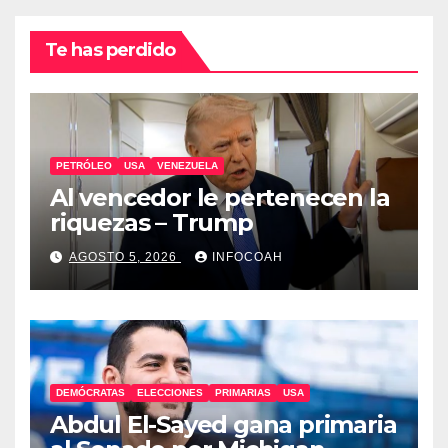
Te has perdido
PETRÓLEO
USA
VENEZUELA
Al vencedor le pertenecen la
riquezas – Trump
AGOSTO 5, 2026
INFOCOAH
DEMÓCRATAS
ELECCIONES
PRIMARIAS
USA
Abdul El-Sayed gana primaria