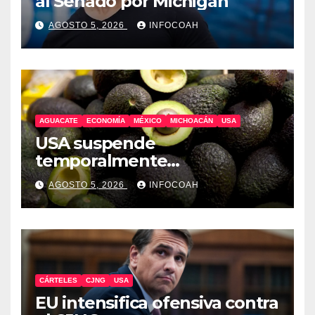
al Senado por Michigan
AGOSTO 5, 2026
INFOCOAH
AGUACATE
ECONOMÍA
MÉXICO
MICHOACÁN
USA
USA suspende
temporalmente
exportaciones de aguacate
AGOSTO 5, 2026
INFOCOAH
michoacano
CÁRTELES
CJNG
USA
EU intensifica ofensiva contra