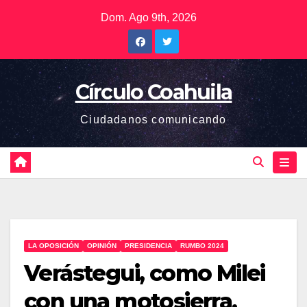
Saltar
Dom. Ago 9th, 2026
al
contenido
Círculo Coahuila
Ciudadanos comunicando
LA OPOSICIÓN
OPINIÓN
PRESIDENCIA
RUMBO 2024
Verástegui, como Milei
con una motosierra,