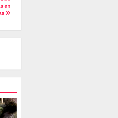
as en
ras