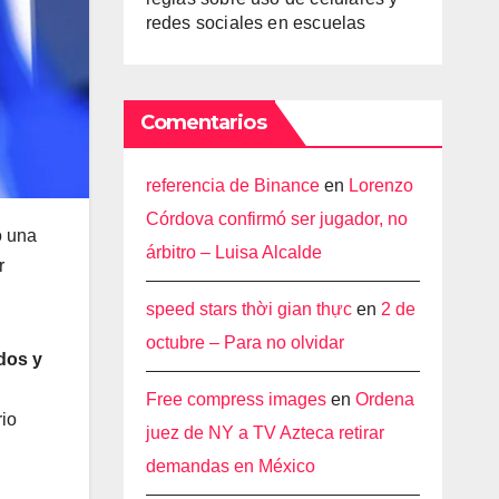
redes sociales en escuelas
Comentarios
referencia de Binance
en
Lorenzo
Córdova confirmó ser jugador, no
o una
árbitro – Luisa Alcalde
r
speed stars thời gian thực
en
2 de
octubre – Para no olvidar
dos y
Free compress images
en
Ordena
rio
juez de NY a TV Azteca retirar
demandas en México