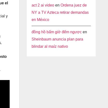
ue el
act 2 ai video
en
Ordena juez de
NY a TV Azteca retirar demandas
ial y
en México
đồng hồ bấm giờ đếm ngược
en
u
Sheinbaum anuncia plan para
s.
blindar al maíz nativo
osto
.