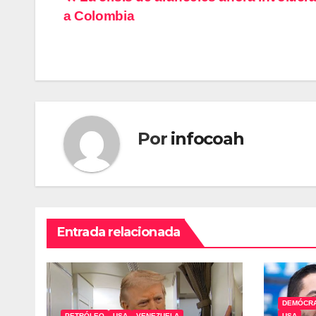
Navegación
a Colombia
de
entradas
Por
infocoah
Entrada relacionada
DEMÓCR
PETRÓLEO
USA
VENEZUELA
USA