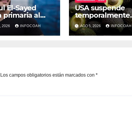
l El-Sayed
USA suspende
 primaria al
temporalmente
do por
exportaciones d
, 2026
INFOCOAH
AGO 5, 2026
INFOCOAH
igan
aguacate
michoacano
Los campos obligatorios están marcados con
*