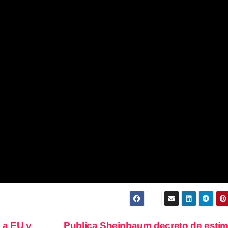
 a EU y
Publica Sheinbaum decreto de estí