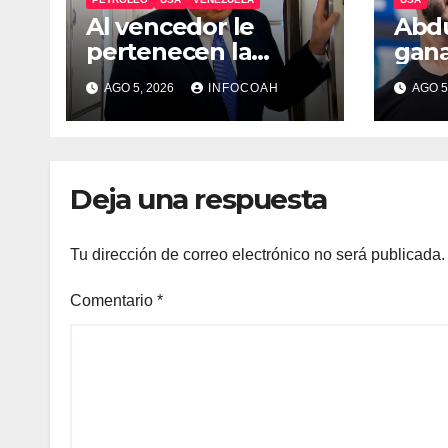
Al vencedor le
Abdu
pertenecen la
gana
riquezas – Trump
Sena
AGO 5, 2026
INFOCOAH
AGO 5
Mich
Deja una respuesta
Tu dirección de correo electrónico no será publicada.
Comentario
*