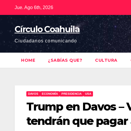
Saltar
Jue. Ago 6th, 2026
al
contenido
Círculo Coahuila
Ciudadanos comunicando
HOME
¿SABÍAS QUE?
CULTURA
DAVOS
ECONOMÍA
PRESIDENCIA
USA
Trump en Davos – V
tendrán que pagar 