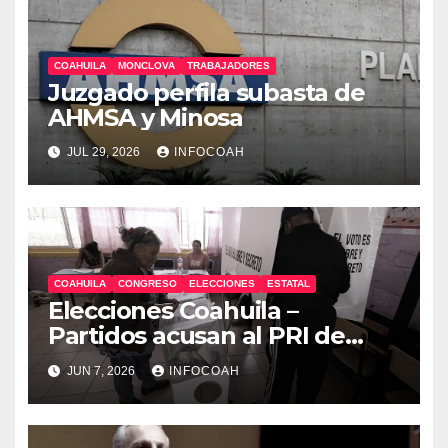
COAHUILA
MONCLOVA
TRABAJADORES
Juzgado perfila subasta de
AHMSA y Minosa
JUL 29, 2026
INFOCOAH
COAHUILA
CONGRESO
ELECCIONES
ESTATAL
Elecciones Coahuila –
Partidos acusan al PRI de
arrestos arbitrarios y compra
JUN 7, 2026
INFOCOAH
de voto