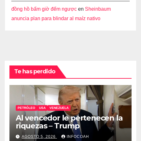
đồng hồ bấm giờ đếm ngược
en
Sheinbaum
anuncia plan para blindar al maíz nativo
Te has perdido
PETRÓLEO
USA
VENEZUELA
Al vencedor le pertenecen la
riquezas – Trump
AGOSTO 5, 2026
INFOCOAH