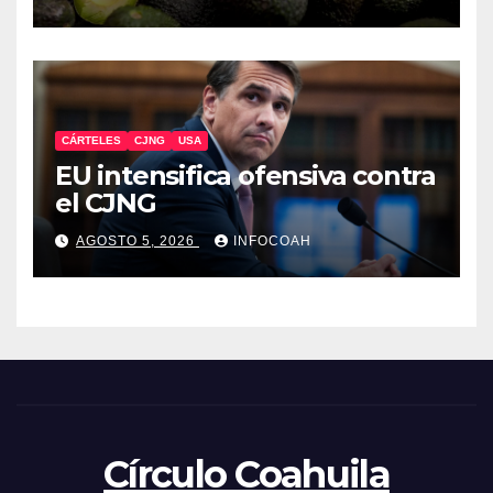
michoacano
CÁRTELES
CJNG
USA
EU intensifica ofensiva contra
el CJNG
AGOSTO 5, 2026
INFOCOAH
Círculo Coahuila