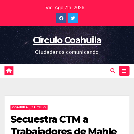
Saltar
Vie. Ago 7th, 2026
al
contenido
Círculo Coahuila
Ciudadanos comunicando
COAHUILA
SALTILLO
Secuestra CTM a
Trabajadores de Mahle