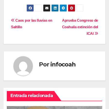
Navegación
Caos por las lluvias en
Aprueba Congreso de
Saltillo
Coahuila extinción del
de
ICAI
entradas
Por
infocoah
Entrada relacionada