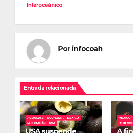
Interoceánico
de
entradas
Por
infocoah
Entrada relacionada
AGUACATE
ECONOMÍA
MÉXICO
MÉXICO
MICHOACÁN
USA
REDESSO
USA suspende
A fi