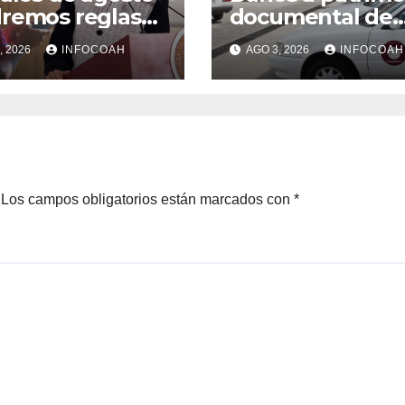
remos reglas
documental de
e uso de
Canal Once tras
, 2026
INFOCOAH
AGO 3, 2026
INFOCOAH
lares y redes
ocupación de
ales en escuelas
instalaciones
Los campos obligatorios están marcados con
*