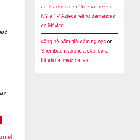
act 2 ai video
en
Ordena juez de
NY a TV Azteca retirar demandas
en México
esó.
đồng hồ bấm giờ đếm ngược
en
Sheinbaum anuncia plan para
blindar al maíz nativo
e
han
on el