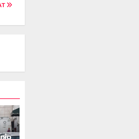
AT
nio