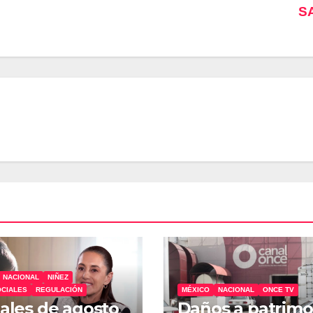
S
NACIONAL
NIÑEZ
CIALES
REGULACIÓN
MÉXICO
NACIONAL
ONCE TV
nales de agosto
Daños a patrimo