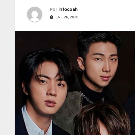
Por
infocoah
ENE 26, 2026