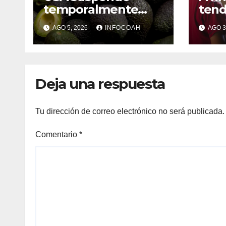
temporalmente
tend
exportaciones de
sobr
AGO 5, 2026
INFOCOAH
AGO 3
aguacate
celu
michoacano
soci
Deja una respuesta
Tu dirección de correo electrónico no será publicada.
Comentario
*