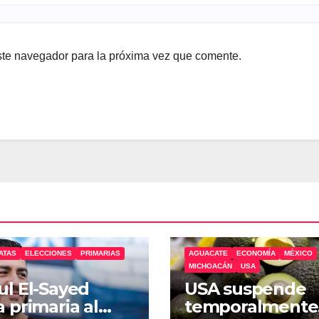
ste navegador para la próxima vez que comente.
ATAS
ELECCIONES
PRIMARIAS
AGUACATE
ECONOMÍA
MÉXICO
MICHOACÁN
USA
l El-Sayed
USA suspende
 primaria al
temporalmente