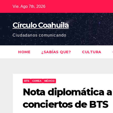
Saltar
Vie. Ago 7th, 2026
al
contenido
Círculo Coahuila
Ciudadanos comunicando
HOME
¿SABÍAS QUE?
CULTURA
BTS
COREA
MÉXICO
Nota diplomática a
conciertos de BTS