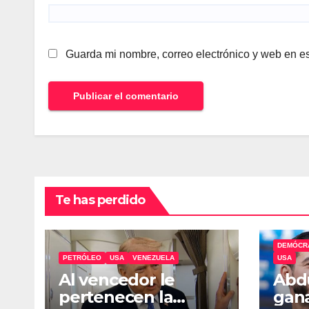
Guarda mi nombre, correo electrónico y web en e
Te has perdido
DEMÓCR
PETRÓLEO
USA
VENEZUELA
USA
Al vencedor le
Abdu
pertenecen la
gana