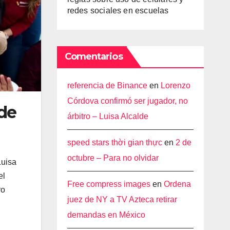
redes sociales en escuelas
Comentarios
referencia de Binance
en
Lorenzo
Córdova confirmó ser jugador, no
 de
árbitro – Luisa Alcalde
speed stars thời gian thực
en
2 de
octubre – Para no olvidar
Luisa
el
Free compress images
en
Ordena
ro
juez de NY a TV Azteca retirar
demandas en México