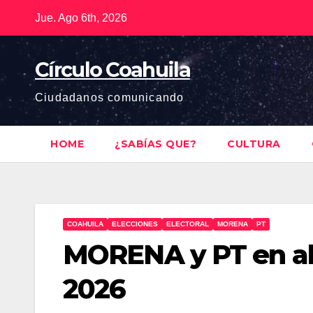
Saltar
Jue. Ago 6th, 2026
al
contenido
Círculo Coahuila
Ciudadanos comunicando
HOME
¿SABÍAS QUE?
CULTURA
COAHUILA
ELECCIONES
ELECTORAL
MORENA
PT
MORENA y PT en al
2026