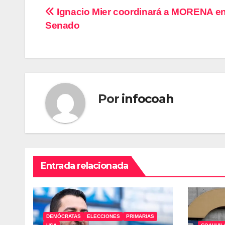
Navegación
Ignacio Mier coordinará a MORENA en
Senado
de
entradas
Por
infocoah
Entrada relacionada
DEMÓCRATAS
ELECCIONES
PRIMARIAS