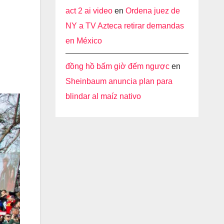
act 2 ai video
en
Ordena juez de
NY a TV Azteca retirar demandas
en México
đồng hồ bấm giờ đếm ngược
en
Sheinbaum anuncia plan para
blindar al maíz nativo