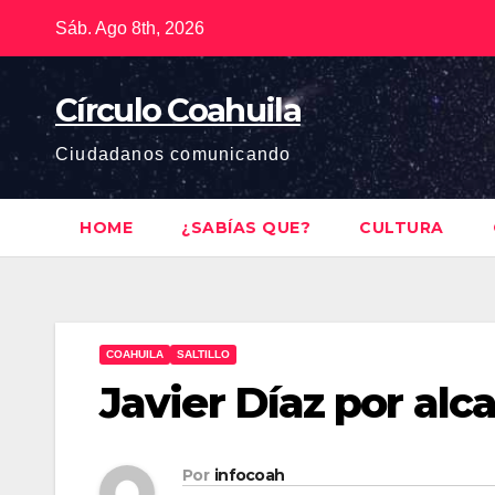
Saltar
Sáb. Ago 8th, 2026
al
contenido
Círculo Coahuila
Ciudadanos comunicando
HOME
¿SABÍAS QUE?
CULTURA
COAHUILA
SALTILLO
Javier Díaz por alca
Por
infocoah