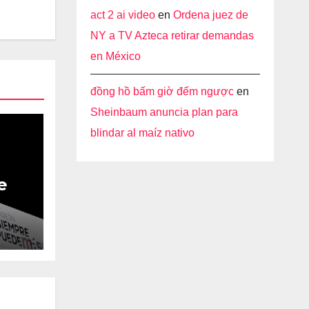
act 2 ai video
en
Ordena juez de
NY a TV Azteca retirar demandas
en México
đồng hồ bấm giờ đếm ngược
en
Sheinbaum anuncia plan para
blindar al maíz nativo
e