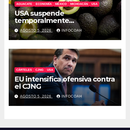
AGUACATE
ECONOMÍA
MÉXICO
MICHOACÁN
USA
USA suspende
temporalmente
exportaciones de aguacate
AGOSTO 5, 2026
INFOCOAH
michoacano
CÁRTELES
CJNG
USA
EU intensifica ofensiva contra
el CJNG
AGOSTO 5, 2026
INFOCOAH