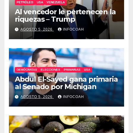
PETRÓLEO
USA
VENEZUELA
Al vencedor le pertenecen la
riquezas – Trump
AGOSTO 5, 2026
INFOCOAH
DEMÓCRATAS
ELECCIONES
PRIMARIAS
USA
Abdul El-Sayed gana primaria
al Senado por Michigan
AGOSTO 5, 2026
INFOCOAH