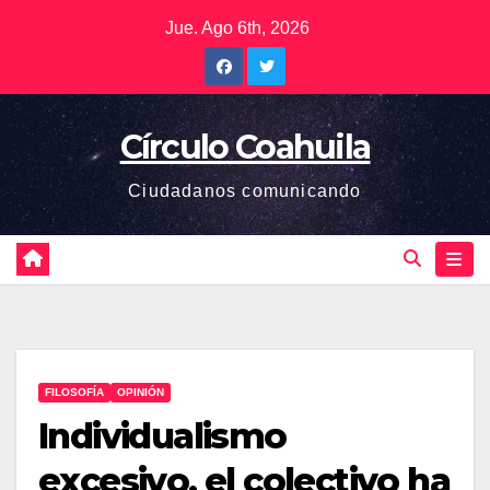
Saltar
Jue. Ago 6th, 2026
al
contenido
Círculo Coahuila
Ciudadanos comunicando
FILOSOFÍA
OPINIÓN
Individualismo
excesivo, el colectivo ha