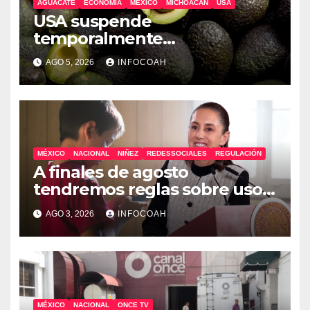
AGUACATE
ECONOMÍA
MÉXICO
MICHOACÁN
USA
USA suspende
temporalmente
exportaciones de aguacate
AGO 5, 2026
INFOCOAH
michoacano
MÉXICO
NACIONAL
NIÑEZ
REDESSOCIALES
REGULACIÓN
A finales de agosto
tendremos reglas sobre uso
de celulares y redes sociales
AGO 3, 2026
INFOCOAH
en escuelas
MÉXICO
NACIONAL
ONCE TV