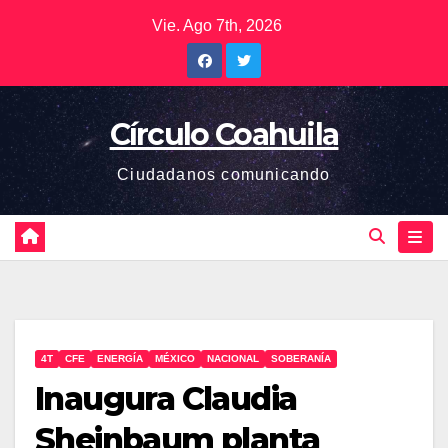
Saltar
Vie. Ago 7th, 2026
al
contenido
Círculo Coahuila
Ciudadanos comunicando
4T
CFE
ENERGÍA
MÉXICO
NACIONAL
SOBERANÍA
Inaugura Claudia
Sheinbaum planta