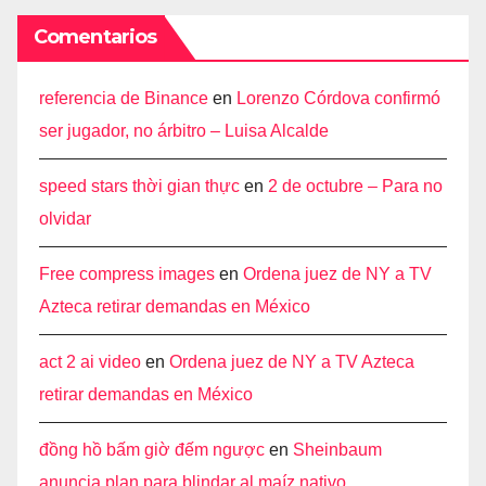
Comentarios
referencia de Binance
en
Lorenzo Córdova confirmó
ser jugador, no árbitro – Luisa Alcalde
speed stars thời gian thực
en
2 de octubre – Para no
olvidar
Free compress images
en
Ordena juez de NY a TV
Azteca retirar demandas en México
act 2 ai video
en
Ordena juez de NY a TV Azteca
retirar demandas en México
đồng hồ bấm giờ đếm ngược
en
Sheinbaum
anuncia plan para blindar al maíz nativo