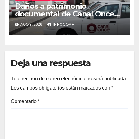
Daños a patrimonio
documental de Canal Once
tras ocupación de
AGO 3, 2026
INFOCOAH
instalaciones
Deja una respuesta
Tu dirección de correo electrónico no será publicada.
Los campos obligatorios están marcados con
*
Comentario
*