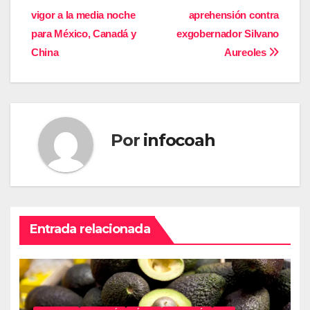
Navegación
vigor a la media noche
aprehensión contra
de
para México, Canadá y
exgobernador Silvano
entradas
China
Aureoles
Por
infocoah
Entrada relacionada