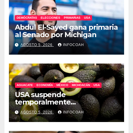
DEMÓCRATAS
ELECCIONES
PRIMARIAS
USA
Abdul El-Sayed gana primaria
al Senado por Michigan
AGOSTO 5, 2026
INFOCOAH
AGUACATE
ECONOMÍA
MÉXICO
MICHOACÁN
USA
USA suspende
temporalmente
exportaciones de aguacate
AGOSTO 5, 2026
INFOCOAH
michoacano