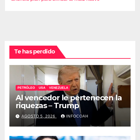
Te has perdido
PETRÓLEO
USA
VENEZUELA
Al vencedor le pertenecen la
riquezas – Trump
AGOSTO 5, 2026
INFOCOAH