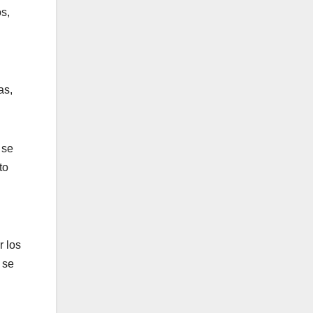
s,
as,
 se
to
r los
 se