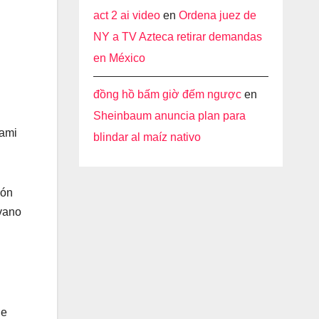
act 2 ai video
en
Ordena juez de
NY a TV Azteca retirar demandas
en México
đồng hồ bấm giờ đếm ngược
en
Sheinbaum anuncia plan para
iami
blindar al maíz nativo
ión
lvano
de