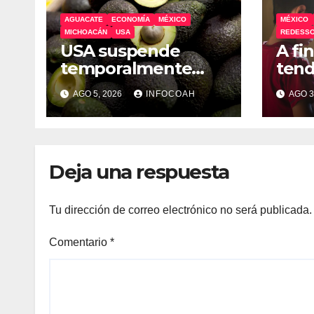
AGUACATE
ECONOMÍA
MÉXICO
MÉXICO
MICHOACÁN
USA
REDESSO
USA suspende
A fi
temporalmente
tend
exportaciones de
sobr
AGO 5, 2026
INFOCOAH
AGO 3
aguacate
celu
michoacano
soci
Deja una respuesta
Tu dirección de correo electrónico no será publicada.
Comentario
*