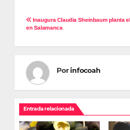
Navegación
Inaugura Claudia Sheinbaum planta el
en Salamanca
de
entradas
Por
infocoah
Entrada relacionada