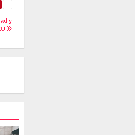
dad y
 EU