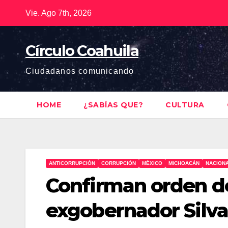
Saltar
Vie. Ago 7th, 2026
al
contenido
Círculo Coahuila
Ciudadanos comunicando
HOME
¿SABÍAS QUE?
CULTURA
ANTICORRUPCIÓN
CORRUPCIÓN
MÉXICO
MICHOACÁN
NACION
Confirman orden d
exgobernador Silv