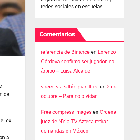
redes sociales en escuelas
Comentarios
referencia de Binance
en
Lorenzo
Córdova confirmó ser jugador, no
árbitro – Luisa Alcalde
e
speed stars thời gian thực
en
2 de
en de
octubre – Para no olvidar
Free compress images
en
Ordena
 el ex
juez de NY a TV Azteca retirar
demandas en México
ron a