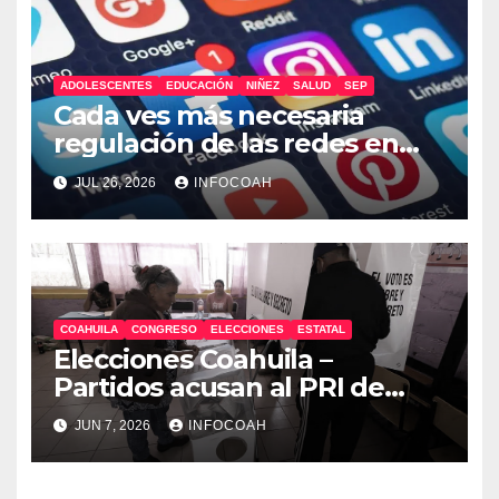
ADOLESCENTES
EDUCACIÓN
NIÑEZ
SALUD
SEP
Cada ves más necesaria
regulación de las redes en
México
JUL 26, 2026
INFOCOAH
COAHUILA
CONGRESO
ELECCIONES
ESTATAL
Elecciones Coahuila –
Partidos acusan al PRI de
arrestos arbitrarios y compra
JUN 7, 2026
INFOCOAH
de voto