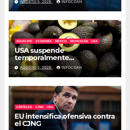
AGOSTO 5, 2026
INFOCOAH
AGUACATE
ECONOMÍA
MÉXICO
MICHOACÁN
USA
USA suspende
temporalmente
exportaciones de aguacate
AGOSTO 5, 2026
INFOCOAH
michoacano
CÁRTELES
CJNG
USA
EU intensifica ofensiva contra
el CJNG