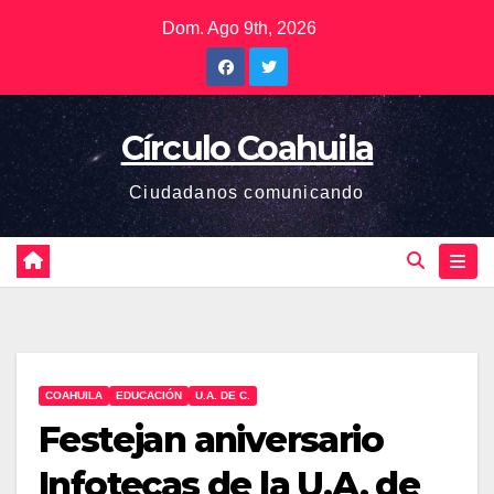
Saltar
Dom. Ago 9th, 2026
al
contenido
Círculo Coahuila
Ciudadanos comunicando
COAHUILA
EDUCACIÓN
U.A. DE C.
Festejan aniversario
Infotecas de la U.A. de