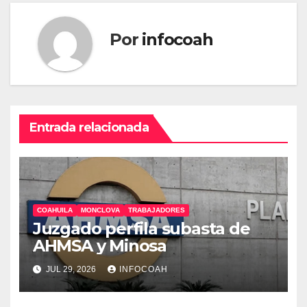
Por
infocoah
Entrada relacionada
COAHUILA
MONCLOVA
TRABAJADORES
Juzgado perfila subasta de
AHMSA y Minosa
JUL 29, 2026
INFOCOAH