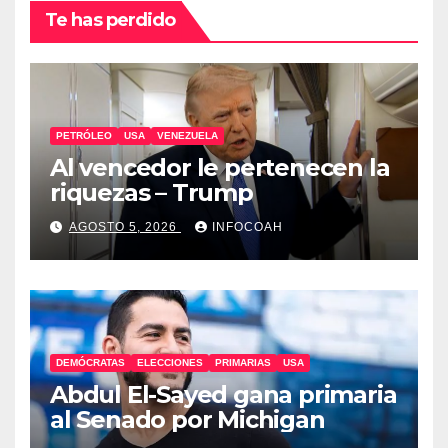
Te has perdido
PETRÓLEO
USA
VENEZUELA
Al vencedor le pertenecen la
riquezas – Trump
AGOSTO 5, 2026
INFOCOAH
DEMÓCRATAS
ELECCIONES
PRIMARIAS
USA
Abdul El-Sayed gana primaria
al Senado por Michigan