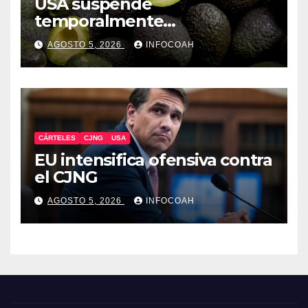
USA suspende
temporalmente
exportaciones de aguacate
AGOSTO 5, 2026
INFOCOAH
michoacano
CÁRTELES
CJNG
USA
EU intensifica ofensiva contra
el CJNG
AGOSTO 5, 2026
INFOCOAH