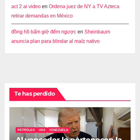
act 2 ai video
en
Ordena juez de NY a TV Azteca
retirar demandas en México
đồng hồ bấm giờ đếm ngược
en
Sheinbaum
anuncia plan para blindar al maíz nativo
Te has perdido
PETRÓLEO
USA
VENEZUELA
Al vencedor le pertenecen la