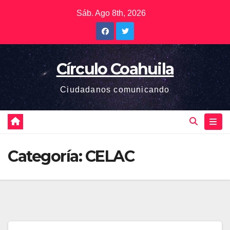
Saltar
Sáb. Ago 8th, 2026
al
contenido
Círculo Coahuila
Ciudadanos comunicando
Categoría:
CELAC