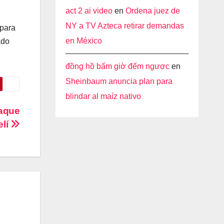
act 2 ai video
en
Ordena juez de
NY a TV Azteca retirar demandas
 para
en México
ado
đồng hồ bấm giờ đếm ngược
en
Sheinbaum anuncia plan para
blindar al maíz nativo
taque
elí