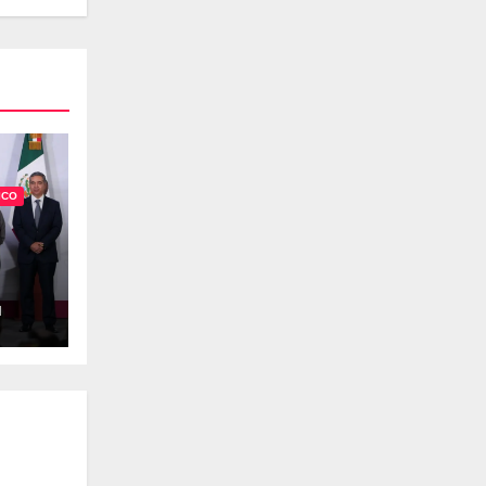
ICO
H