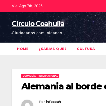
Saltar
Vie. Ago 7th, 2026
al
contenido
Círculo Coahuila
Ciudadanos comunicando
HOME
¿SABÍAS QUE?
CULTURA
ECONOMÍA
INTERNACIONAL
Alemania al borde
Por
infocoah