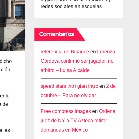
redes sociales en escuelas
Comentarios
referencia de Binance
en
Lorenzo
Córdova confirmó ser jugador, no
 dicho
cción
árbitro – Luisa Alcalde
speed stars thời gian thực
en
2 de
octubre – Para no olvidar
mento
a de
Free compress images
en
Ordena
juez de NY a TV Azteca retirar
demandas en México
e las