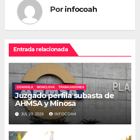
Por
infocoah
Entrada relacionada
COAHUILA
MONCLOVA
TRABAJADORES
Juzgado perfila subasta de
AHMSA y Minosa
JUL 29, 2026
INFOCOAH