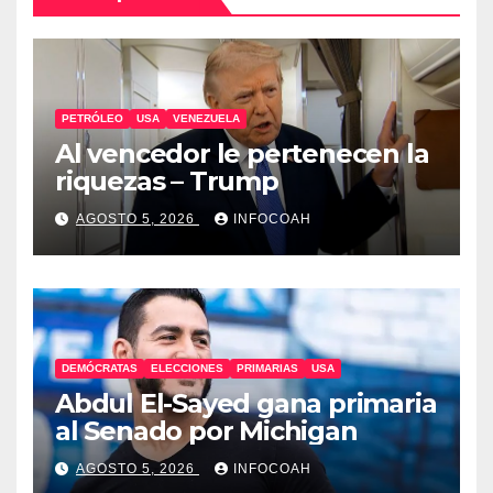
PETRÓLEO
USA
VENEZUELA
Al vencedor le pertenecen la
riquezas – Trump
AGOSTO 5, 2026
INFOCOAH
DEMÓCRATAS
ELECCIONES
PRIMARIAS
USA
Abdul El-Sayed gana primaria
al Senado por Michigan
AGOSTO 5, 2026
INFOCOAH