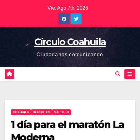
Saltar
Vie. Ago 7th, 2026
al
contenido
Círculo Coahuila
Ciudadanos comunicando
COAHUILA
DEPORTES
SALTILLO
1 día para el maratón La
Moderna