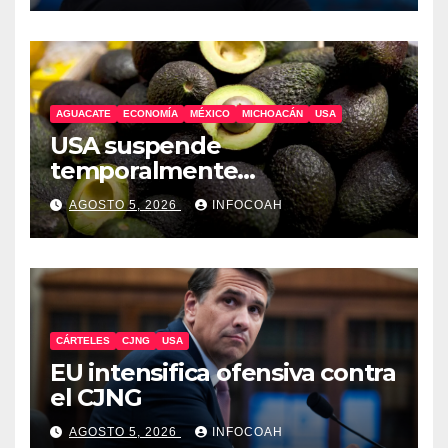
AGUACATE
ECONOMÍA
MÉXICO
MICHOACÁN
USA
USA suspende
temporalmente
exportaciones de aguacate
AGOSTO 5, 2026
INFOCOAH
michoacano
CÁRTELES
CJNG
USA
EU intensifica ofensiva contra
el CJNG
AGOSTO 5, 2026
INFOCOAH