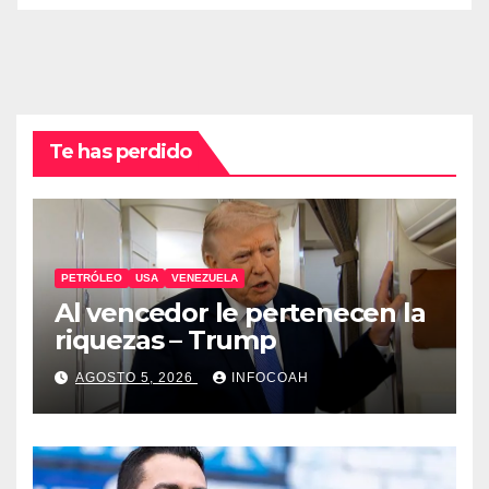
Te has perdido
PETRÓLEO
USA
VENEZUELA
Al vencedor le pertenecen la
riquezas – Trump
AGOSTO 5, 2026
INFOCOAH