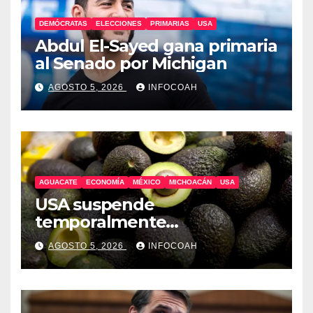
DEMÓCRATAS
ELECCIONES
PRIMARIAS
USA
Abdul El-Sayed gana primaria
al Senado por Michigan
AGOSTO 5, 2026
INFOCOAH
AGUACATE
ECONOMÍA
MÉXICO
MICHOACÁN
USA
USA suspende
temporalmente
exportaciones de aguacate
AGOSTO 5, 2026
INFOCOAH
michoacano