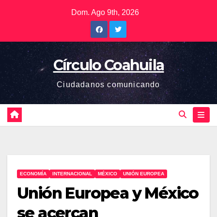
Saltar
Dom. Ago 9th, 2026
al
contenido
Círculo Coahuila
Ciudadanos comunicando
ECONOMÍA
INTERNACIONAL
MÉXICO
UNIÓN EUROPEA
Unión Europea y México
se acercan