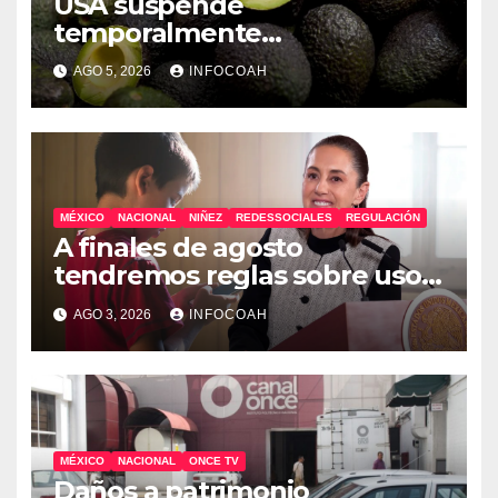
USA suspende
temporalmente
exportaciones de aguacate
AGO 5, 2026
INFOCOAH
michoacano
MÉXICO
NACIONAL
NIÑEZ
REDESSOCIALES
REGULACIÓN
A finales de agosto
tendremos reglas sobre uso
de celulares y redes sociales
AGO 3, 2026
INFOCOAH
en escuelas
MÉXICO
NACIONAL
ONCE TV
Daños a patrimonio