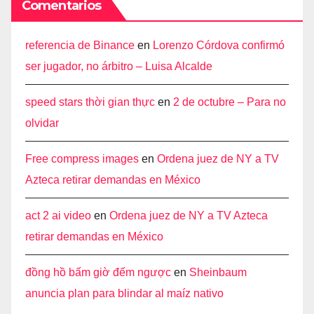
Comentarios
referencia de Binance
en
Lorenzo Córdova confirmó
ser jugador, no árbitro – Luisa Alcalde
speed stars thời gian thực
en
2 de octubre – Para no
olvidar
Free compress images
en
Ordena juez de NY a TV
Azteca retirar demandas en México
act 2 ai video
en
Ordena juez de NY a TV Azteca
retirar demandas en México
đồng hồ bấm giờ đếm ngược
en
Sheinbaum
anuncia plan para blindar al maíz nativo