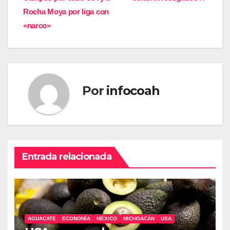
de
Rocha Moya por liga con
entradas
«narco»
Por
infocoah
Entrada relacionada
AGUACATE
ECONOMÍA
MÉXICO
MICHOACÁN
USA