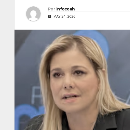
Por
infocoah
MAY 24, 2026