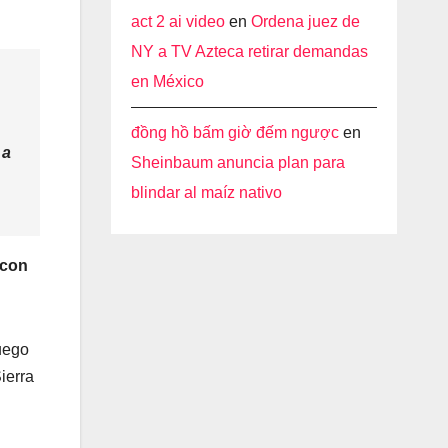
act 2 ai video
en
Ordena juez de
NY a TV Azteca retirar demandas
en México
đồng hồ bấm giờ đếm ngược
en
 a
Sheinbaum anuncia plan para
blindar al maíz nativo
 con
uego
ierra