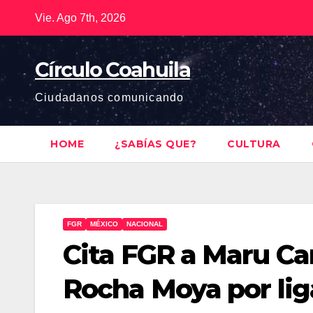
Saltar
Vie. Ago 7th, 2026
al
contenido
Círculo Coahuila
Ciudadanos comunicando
HOME
¿SABÍAS QUE?
CULTURA
FGR
MÉXICO
NACIONAL
Cita FGR a Maru Ca
Rocha Moya por lig