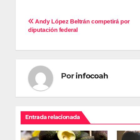
Navegación
Andy López Beltrán competirá por
diputación federal
de
entradas
Por
infocoah
Entrada relacionada