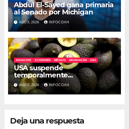
Abdul El-Sayed gana primaria
al Senado por Michigan
AGO 5, 2026
INFOCOAH
AGUACATE
ECONOMÍA
MÉXICO
MICHOACÁN
USA
USA suspende
temporalmente
exportaciones de aguacate
AGO 5, 2026
INFOCOAH
michoacano
Deja una respuesta