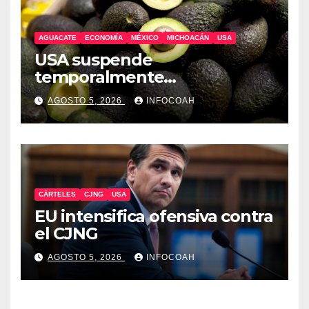
AGUACATE
ECONOMÍA
MÉXICO
MICHOACÁN
USA
USA suspende
temporalmente
exportaciones de aguacate
AGOSTO 5, 2026
INFOCOAH
michoacano
CÁRTELES
CJNG
USA
EU intensifica ofensiva contra
el CJNG
AGOSTO 5, 2026
INFOCOAH