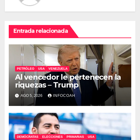
Entrada relacionada
PETRÓLEO
USA
VENEZUELA
Al vencedor le pertenecen la
riquezas – Trump
AGO 5, 2026
INFOCOAH
DEMÓCRATAS
ELECCIONES
PRIMARIAS
USA