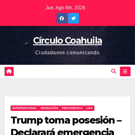
Saltar
Jue. Ago 6th, 2026
al
contenido
Círculo Coahuila
Ciudadanos comunicando
INTERNACIONAL
MIGRACIÓN
PRESIDENCIA
USA
Trump toma posesión –
Declarará emergencia