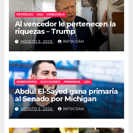
PETRÓLEO
USA
VENEZUELA
Al vencedor le pertenecen la
riquezas – Trump
AGOSTO 5, 2026
INFOCOAH
DEMÓCRATAS
ELECCIONES
PRIMARIAS
USA
Abdul El-Sayed gana primaria
al Senado por Michigan
AGOSTO 5, 2026
INFOCOAH