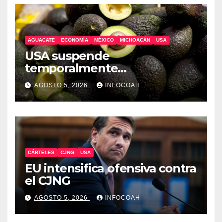
AGUACATE
ECONOMÍA
MÉXICO
MICHOACÁN
USA
USA suspende
temporalmente
exportaciones de aguacate
AGOSTO 5, 2026
INFOCOAH
michoacano
CÁRTELES
CJNG
USA
EU intensifica ofensiva contra
el CJNG
AGOSTO 5, 2026
INFOCOAH