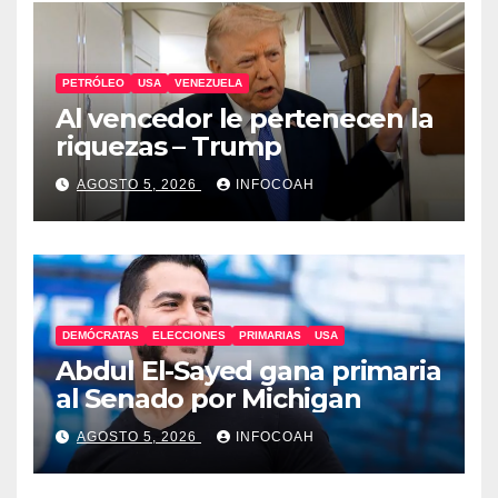
PETRÓLEO
USA
VENEZUELA
Al vencedor le pertenecen la
riquezas – Trump
AGOSTO 5, 2026
INFOCOAH
DEMÓCRATAS
ELECCIONES
PRIMARIAS
USA
Abdul El-Sayed gana primaria
al Senado por Michigan
AGOSTO 5, 2026
INFOCOAH