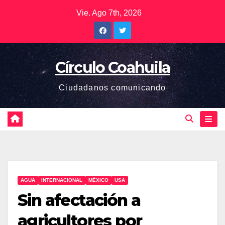
Saltar
Vie. Ago 7th, 2026
al
contenido
Círculo Coahuila
Ciudadanos comunicando
AGUA
INTERNACIONAL
MÉXICO
USA
Sin afectación a
agricultores por