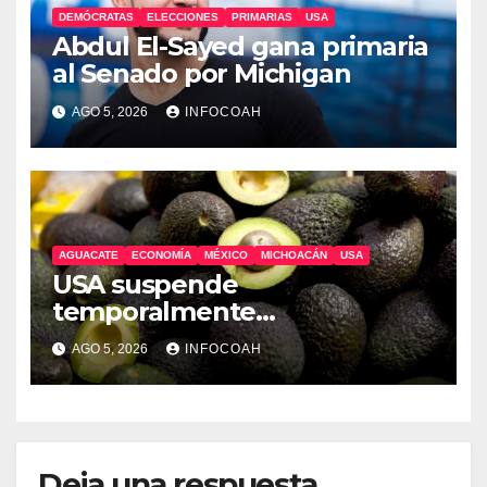
DEMÓCRATAS
ELECCIONES
PRIMARIAS
USA
Abdul El-Sayed gana primaria
al Senado por Michigan
AGO 5, 2026
INFOCOAH
AGUACATE
ECONOMÍA
MÉXICO
MICHOACÁN
USA
USA suspende
temporalmente
exportaciones de aguacate
AGO 5, 2026
INFOCOAH
michoacano
Deja una respuesta