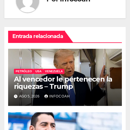
Entrada relacionada
PETRÓLEO
USA
VENEZUELA
Al vencedor le pertenecen la
riquezas – Trump
AGO 5, 2026
INFOCOAH