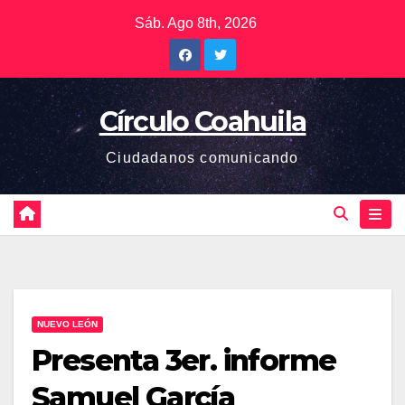
Saltar
Sáb. Ago 8th, 2026
al
contenido
Círculo Coahuila
Ciudadanos comunicando
NUEVO LEÓN
Presenta 3er. informe
Samuel García