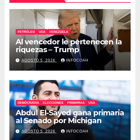
PETRÓLEO
USA
VENEZUELA
Al vencedor le pertenecen la
riquezas – Trump
AGOSTO 5, 2026
INFOCOAH
DEMÓCRATAS
ELECCIONES
PRIMARIAS
USA
Abdul El-Sayed gana primaria
al Senado por Michigan
AGOSTO 5, 2026
INFOCOAH