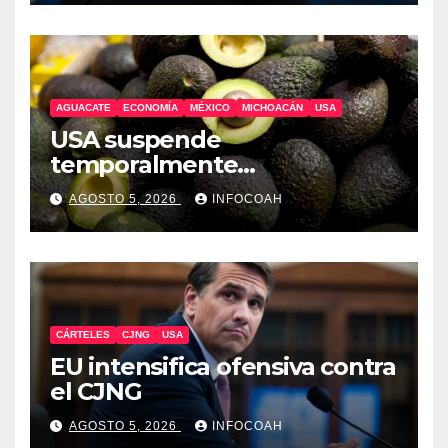
AGUACATE
ECONOMÍA
MÉXICO
MICHOACÁN
USA
USA suspende
temporalmente
exportaciones de aguacate
AGOSTO 5, 2026
INFOCOAH
michoacano
CÁRTELES
CJNG
USA
EU intensifica ofensiva contra
el CJNG
AGOSTO 5, 2026
INFOCOAH