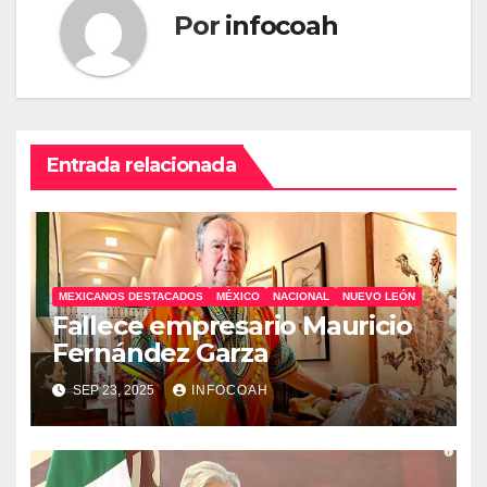
Por
infocoah
Entrada relacionada
MEXICANOS DESTACADOS
MÉXICO
NACIONAL
NUEVO LEÓN
Fallece empresario Mauricio
Fernández Garza
SEP 23, 2025
INFOCOAH