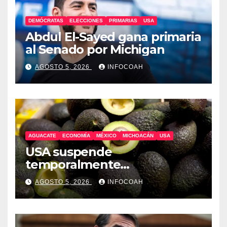
DEMÓCRATAS
ELECCIONES
PRIMARIAS
USA
Abdul El-Sayed gana primaria
al Senado por Michigan
AGOSTO 5, 2026
INFOCOAH
AGUACATE
ECONOMÍA
MÉXICO
MICHOACÁN
USA
USA suspende
temporalmente
exportaciones de aguacate
AGOSTO 5, 2026
INFOCOAH
michoacano