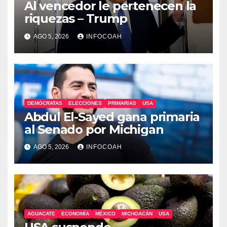
Al vencedor le pertenecen la
riquezas – Trump
AGO 5, 2026
INFOCOAH
DEMÓCRATAS
ELECCIONES
PRIMARIAS
USA
Abdul El-Sayed gana primaria
al Senado por Michigan
AGO 5, 2026
INFOCOAH
AGUACATE
ECONOMÍA
MÉXICO
MICHOACÁN
USA