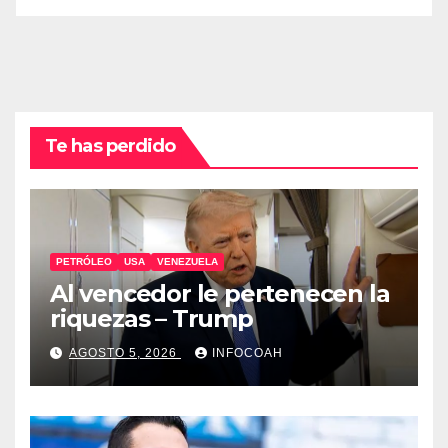
Te has perdido
PETRÓLEO
USA
VENEZUELA
Al vencedor le pertenecen la
riquezas – Trump
AGOSTO 5, 2026
INFOCOAH