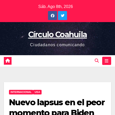
Saltar
Sáb. Ago 8th, 2026
al
contenido
Círculo Coahuila
Ciudadanos comunicando
INTERNACIONAL
USA
Nuevo lapsus en el peor
momento para Biden