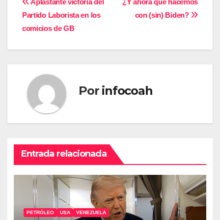
Navegación
Aplastante victoria del
¿Y ahora qué hacemos
Partido Laborista en los
con (sin) Biden?
de
comicios de GB
entradas
Por
infocoah
Entrada relacionada
PETRÓLEO
USA
VENEZUELA