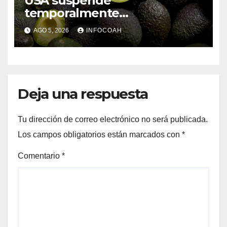
USA suspende
temporalmente
exportaciones de aguacate
AGO 5, 2026
INFOCOAH
michoacano
Deja una respuesta
Tu dirección de correo electrónico no será publicada.
Los campos obligatorios están marcados con
*
Comentario
*