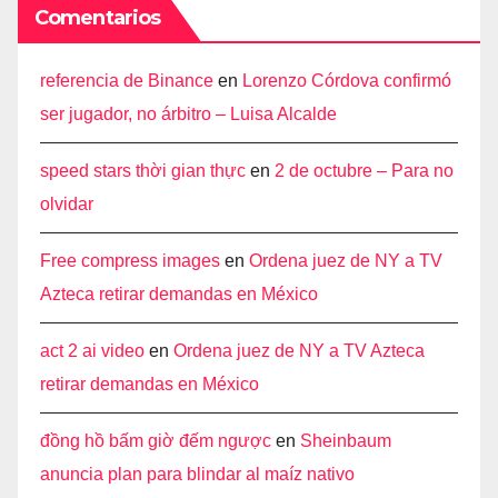
Comentarios
referencia de Binance
en
Lorenzo Córdova confirmó
ser jugador, no árbitro – Luisa Alcalde
speed stars thời gian thực
en
2 de octubre – Para no
olvidar
Free compress images
en
Ordena juez de NY a TV
Azteca retirar demandas en México
act 2 ai video
en
Ordena juez de NY a TV Azteca
retirar demandas en México
đồng hồ bấm giờ đếm ngược
en
Sheinbaum
anuncia plan para blindar al maíz nativo