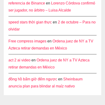
referencia de Binance
en
Lorenzo Córdova confirmó
ser jugador, no árbitro – Luisa Alcalde
speed stars thời gian thực
en
2 de octubre – Para no
olvidar
Free compress images
en
Ordena juez de NY a TV
Azteca retirar demandas en México
act 2 ai video
en
Ordena juez de NY a TV Azteca
retirar demandas en México
đồng hồ bấm giờ đếm ngược
en
Sheinbaum
anuncia plan para blindar al maíz nativo