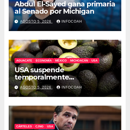
Abdul El-Sayed gana primaria
al Senado por Michigan
AGOSTO 5, 2026
INFOCOAH
AGUACATE
ECONOMÍA
MÉXICO
MICHOACÁN
USA
USA suspende
temporalmente
exportaciones de aguacate
AGOSTO 5, 2026
INFOCOAH
michoacano
CÁRTELES
CJNG
USA