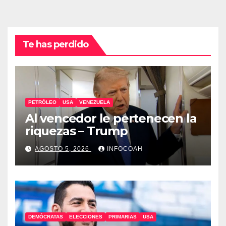
Te has perdido
PETRÓLEO
USA
VENEZUELA
Al vencedor le pertenecen la
riquezas – Trump
AGOSTO 5, 2026
INFOCOAH
DEMÓCRATAS
ELECCIONES
PRIMARIAS
USA