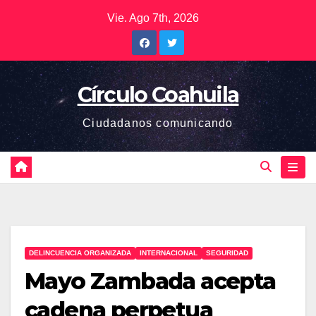
Saltar
Vie. Ago 7th, 2026
al
contenido
Círculo Coahuila
Ciudadanos comunicando
DELINCUENCIA ORGANIZADA
INTERNACIONAL
SEGURIDAD
Mayo Zambada acepta
cadena perpetua