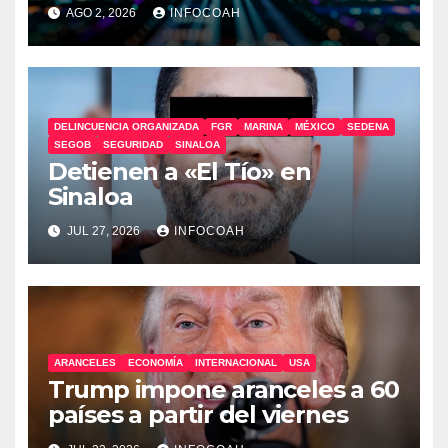
en alerta
AGO 2, 2026
INFOCOAH
DELINCUENCIA ORGANIZADA
FGR
MARINA
MÉXICO
SEDENA
SEGOB
SEGURIDAD
SINALOA
Detienen a «El Tío» en
Sinaloa
JUL 27, 2026
INFOCOAH
ARANCELES
ECONOMÍA
INTERNACIONAL
USA
Trump impone aranceles a 60
países a partir del viernes