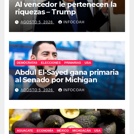
Al vencedor le pertenecen la
riquezas – Trump
AGOSTO 5, 2026
INFOCOAH
DEMÓCRATAS
ELECCIONES
PRIMARIAS
USA
Abdul El-Sayed gana primaria
al Senado por Michigan
AGOSTO 5, 2026
INFOCOAH
AGUACATE
ECONOMÍA
MÉXICO
MICHOACÁN
USA