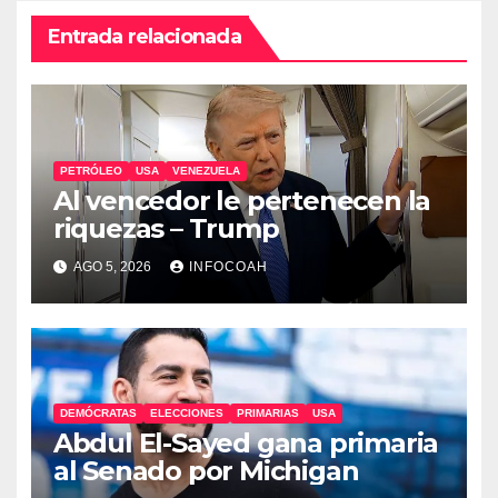
Entrada relacionada
PETRÓLEO
USA
VENEZUELA
Al vencedor le pertenecen la
riquezas – Trump
AGO 5, 2026
INFOCOAH
DEMÓCRATAS
ELECCIONES
PRIMARIAS
USA
Abdul El-Sayed gana primaria
al Senado por Michigan