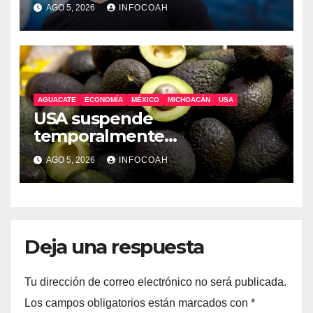
AGO 5, 2026
INFOCOAH
AGUACATE
ECONOMÍA
MÉXICO
MICHOACÁN
USA
USA suspende
temporalmente
exportaciones de aguacate
AGO 5, 2026
INFOCOAH
michoacano
Deja una respuesta
Tu dirección de correo electrónico no será publicada.
Los campos obligatorios están marcados con
*