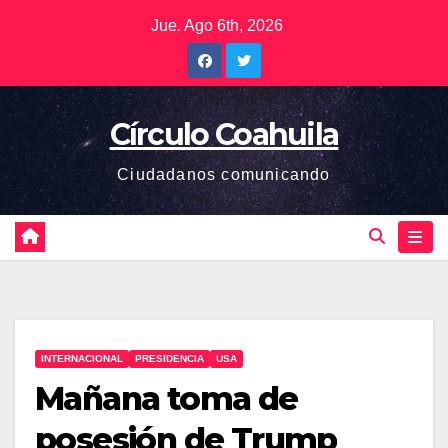
Saltar
Jue. Ago 6th, 2026
al
contenido
Círculo Coahuila
Ciudadanos comunicando
INTERNACIONAL
PRESIDENCIA
USA
Mañana toma de
posesión de Trump