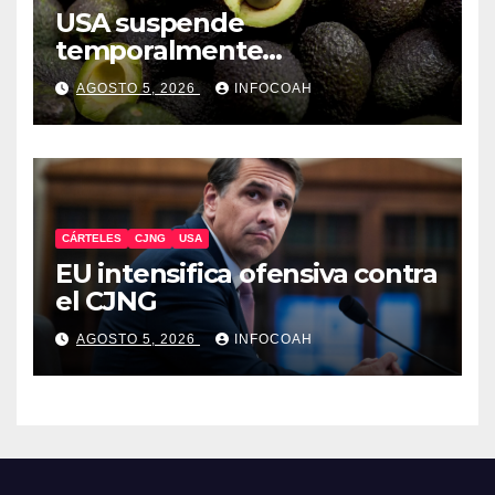
USA suspende
temporalmente
exportaciones de aguacate
AGOSTO 5, 2026
INFOCOAH
michoacano
CÁRTELES
CJNG
USA
EU intensifica ofensiva contra
el CJNG
AGOSTO 5, 2026
INFOCOAH