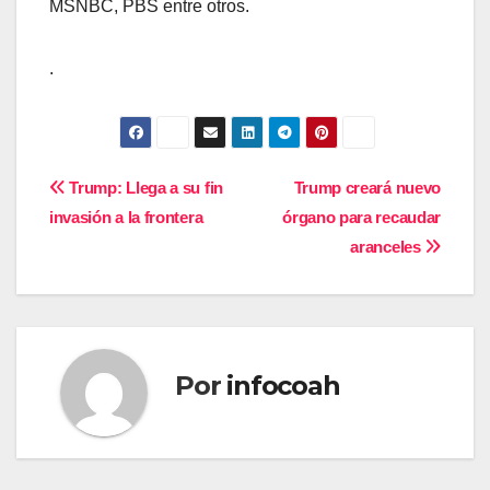
MSNBC, PBS entre otros.
.
Navegación
Trump: Llega a su fin
Trump creará nuevo
invasión a la frontera
órgano para recaudar
de
aranceles
entradas
Por
infocoah