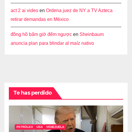
act 2 ai video
en
Ordena juez de NY a TV Azteca
retirar demandas en México
đồng hồ bấm giờ đếm ngược
en
Sheinbaum
anuncia plan para blindar al maíz nativo
Te has perdido
PETRÓLEO
USA
VENEZUELA