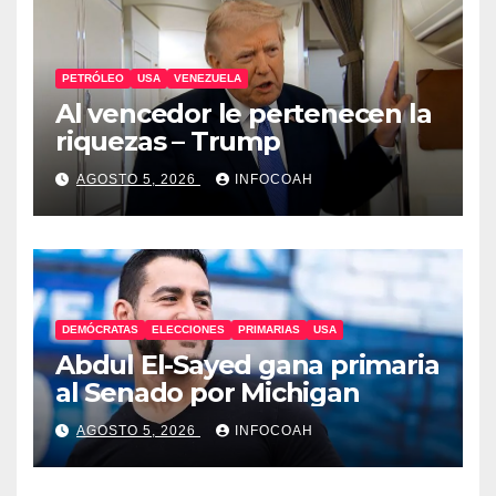
PETRÓLEO
USA
VENEZUELA
Al vencedor le pertenecen la
riquezas – Trump
AGOSTO 5, 2026
INFOCOAH
DEMÓCRATAS
ELECCIONES
PRIMARIAS
USA
Abdul El-Sayed gana primaria
al Senado por Michigan
AGOSTO 5, 2026
INFOCOAH