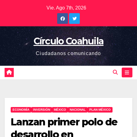
Saltar
Vie. Ago 7th, 2026
al
contenido
Círculo Coahuila
Ciudadanos comunicando
ECONOMÍA
INVERSIÓN
MÉXICO
NACIONAL
PLAN MÉXICO
Lanzan primer polo de
desarrollo en