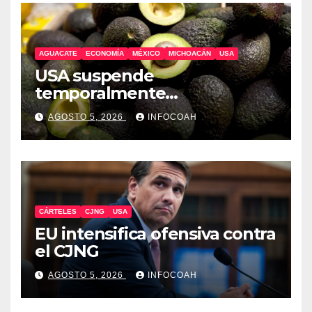
AGUACATE
ECONOMÍA
MÉXICO
MICHOACÁN
USA
USA suspende
temporalmente
exportaciones de aguacate
AGOSTO 5, 2026
INFOCOAH
michoacano
CÁRTELES
CJNG
USA
EU intensifica ofensiva contra
el CJNG
AGOSTO 5, 2026
INFOCOAH