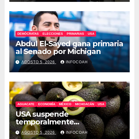
DEMÓCRATAS
ELECCIONES
PRIMARIAS
USA
Abdul El-Sayed gana primaria
al Senado por Michigan
AGOSTO 5, 2026
INFOCOAH
AGUACATE
ECONOMÍA
MÉXICO
MICHOACÁN
USA
USA suspende
temporalmente
exportaciones de aguacate
AGOSTO 5, 2026
INFOCOAH
michoacano