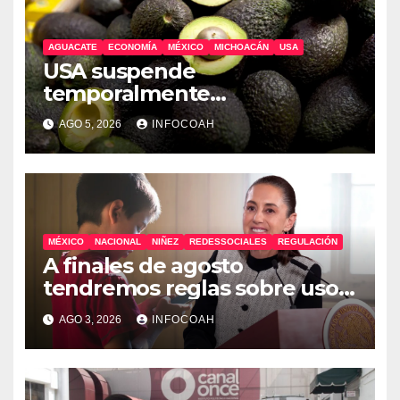
AGUACATE
ECONOMÍA
MÉXICO
MICHOACÁN
USA
USA suspende
temporalmente
exportaciones de aguacate
AGO 5, 2026
INFOCOAH
michoacano
MÉXICO
NACIONAL
NIÑEZ
REDESSOCIALES
REGULACIÓN
A finales de agosto
tendremos reglas sobre uso
de celulares y redes sociales
AGO 3, 2026
INFOCOAH
en escuelas