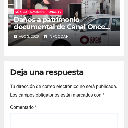
MÉXICO
NACIONAL
ONCE TV
Daños a patrimonio
documental de Canal Once
tras ocupación de
AGO 3, 2026
INFOCOAH
instalaciones
Deja una respuesta
Tu dirección de correo electrónico no será publicada.
Los campos obligatorios están marcados con
*
Comentario
*