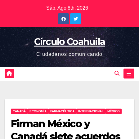
Saltar
Sáb. Ago 8th, 2026
al
contenido
Círculo Coahuila
Ciudadanos comunicando
CANADÁ
ECONOMÍA
FARMACÉUTICA
INTERNACIONAL
MÉXICO
Firman México y
Canadá siete acuerdos