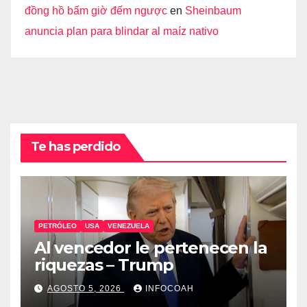
đồng hồ bấm giờ đếm ngược
en
Sheinbaum
anuncia plan para blindar al maíz nativo
Te has perdido
PETRÓLEO
USA
VENEZUELA
Al vencedor le pertenecen la
riquezas – Trump
AGOSTO 5, 2026
INFOCOAH