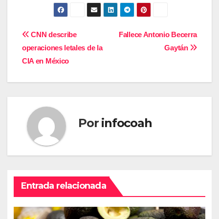
Navegación
CNN describe
Fallece Antonio Becerra
operaciones letales de la
Gaytán
de
CIA en México
entradas
Por
infocoah
Entrada relacionada