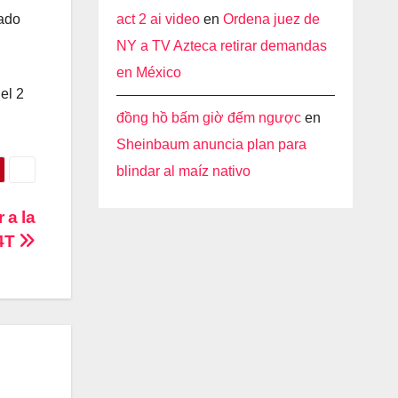
act 2 ai video
en
Ordena juez de
dado
NY a TV Azteca retirar demandas
en México
el 2
đồng hồ bấm giờ đếm ngược
en
Sheinbaum anuncia plan para
blindar al maíz nativo
 a la
4T