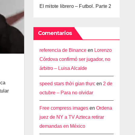
El mitote librero – Futbol. Parte 2
Comentarios
referencia de Binance
en
Lorenzo
Córdova confirmó ser jugador, no
árbitro – Luisa Alcalde
ica
speed stars thời gian thực
en
2 de
tular
octubre – Para no olvidar
Free compress images
en
Ordena
juez de NY a TV Azteca retirar
demandas en México