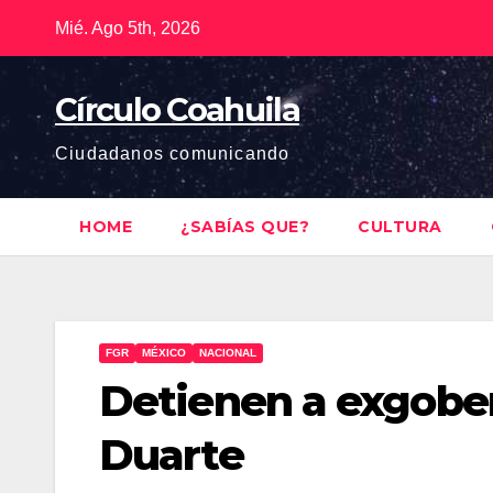
Saltar
Mié. Ago 5th, 2026
al
contenido
Círculo Coahuila
Ciudadanos comunicando
HOME
¿SABÍAS QUE?
CULTURA
FGR
MÉXICO
NACIONAL
Detienen a exgober
Duarte