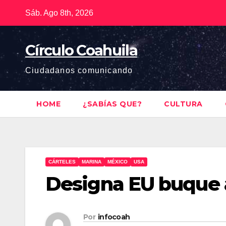
Saltar
Sáb. Ago 8th, 2026
al
contenido
Círculo Coahuila
Ciudadanos comunicando
HOME
¿SABÍAS QUE?
CULTURA
CÁRTELES
MARINA
MÉXICO
USA
Designa EU buque a
Por
infocoah