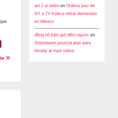
act 2 ai video
en
Ordena juez de
NY a TV Azteca retirar demandas
en México
 que
đồng hồ bấm giờ đếm ngược
en
Sheinbaum anuncia plan para
blindar al maíz nativo
rte