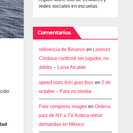
redes sociales en escuelas
Comentarios
referencia de Binance
en
Lorenzo
Córdova confirmó ser jugador, no
árbitro – Luisa Alcalde
speed stars thời gian thực
en
2 de
octubre – Para no olvidar
pción
Free compress images
en
Ordena
juez de NY a TV Azteca retirar
demandas en México
idad