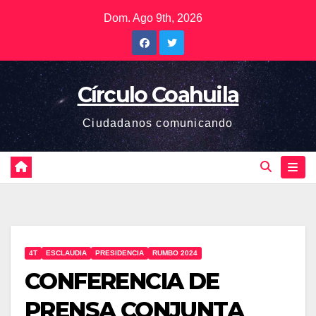
Saltar
Dom. Ago 9th, 2026
al
contenido
Círculo Coahuila
Ciudadanos comunicando
4T
ESCLAUDIA
PRESIDENCIA
RUMBO 2024
CONFERENCIA DE
PRENSA CONJUNTA