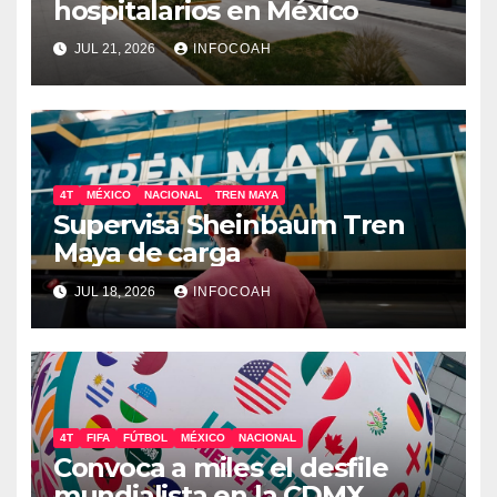
hospitalarios en México
JUL 21, 2026
INFOCOAH
4T
MÉXICO
NACIONAL
TREN MAYA
Supervisa Sheinbaum Tren
Maya de carga
JUL 18, 2026
INFOCOAH
4T
FIFA
FÚTBOL
MÉXICO
NACIONAL
Convoca a miles el desfile
mundialista en la CDMX