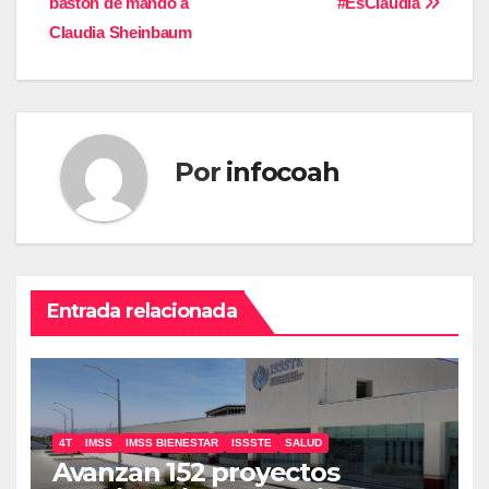
bastón de mando a
#EsClaudia
de
Claudia Sheinbaum
entradas
Por
infocoah
Entrada relacionada
4T
IMSS
IMSS BIENESTAR
ISSSTE
SALUD
Avanzan 152 proyectos