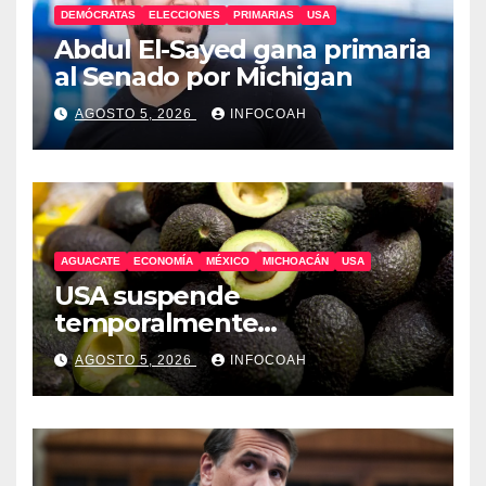
DEMÓCRATAS
ELECCIONES
PRIMARIAS
USA
Abdul El-Sayed gana primaria
al Senado por Michigan
AGOSTO 5, 2026
INFOCOAH
AGUACATE
ECONOMÍA
MÉXICO
MICHOACÁN
USA
USA suspende
temporalmente
exportaciones de aguacate
AGOSTO 5, 2026
INFOCOAH
michoacano