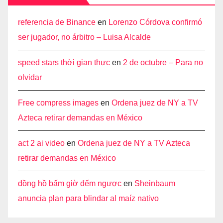
referencia de Binance
en
Lorenzo Córdova confirmó
ser jugador, no árbitro – Luisa Alcalde
speed stars thời gian thực
en
2 de octubre – Para no
olvidar
Free compress images
en
Ordena juez de NY a TV
Azteca retirar demandas en México
act 2 ai video
en
Ordena juez de NY a TV Azteca
retirar demandas en México
đồng hồ bấm giờ đếm ngược
en
Sheinbaum
anuncia plan para blindar al maíz nativo