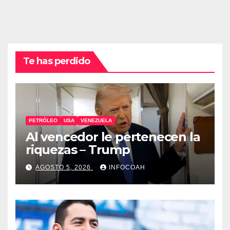
Te has perdido
PETRÓLEO
USA
VENEZUELA
Al vencedor le pertenecen la
riquezas – Trump
AGOSTO 5, 2026
INFOCOAH