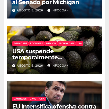
al Senado por Michigan
AGOSTO 5, 2026
INFOCOAH
AGUACATE
ECONOMÍA
MÉXICO
MICHOACÁN
USA
USA suspende
temporalmente
exportaciones de aguacate
AGOSTO 5, 2026
INFOCOAH
michoacano
CÁRTELES
CJNG
USA
EU intensifica ofensiva contra