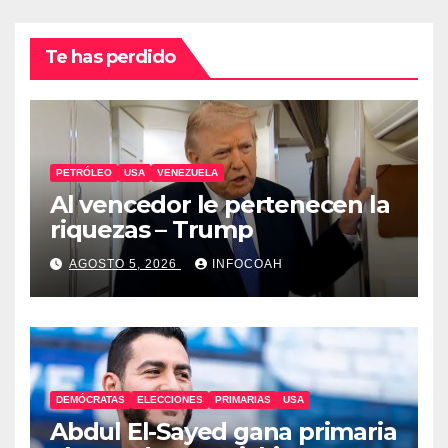
Te has perdido
PETRÓLEO
USA
VENEZUELA
Al vencedor le pertenecen la
riquezas – Trump
AGOSTO 5, 2026
INFOCOAH
DEMÓCRATAS
ELECCIONES
PRIMARIAS
USA
Abdul El-Sayed gana primaria