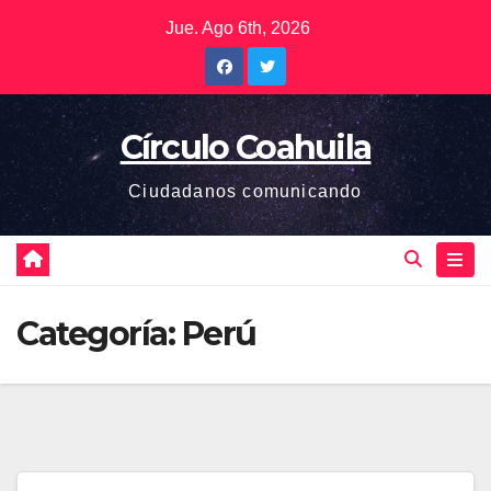
Saltar
Jue. Ago 6th, 2026
al
contenido
Círculo Coahuila
Ciudadanos comunicando
Categoría:
Perú