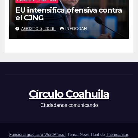
CÁRTELES
CJNG
USA
EU intensifica ofensiva contra
el CJNG
AGOSTO 5, 2026
INFOCOAH
Círculo Coahuila
Ciudadanos comunicando
Funciona gracias a WordPress
|
Tema: News Hunt de
Themeansar
.