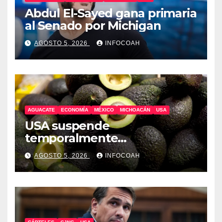
Abdul El-Sayed gana primaria
al Senado por Michigan
AGOSTO 5, 2026
INFOCOAH
AGUACATE
ECONOMÍA
MÉXICO
MICHOACÁN
USA
USA suspende
temporalmente
exportaciones de aguacate
AGOSTO 5, 2026
INFOCOAH
michoacano