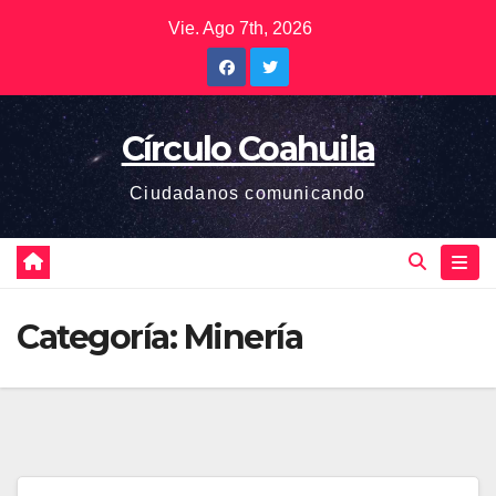
Saltar
Vie. Ago 7th, 2026
al
contenido
Círculo Coahuila
Ciudadanos comunicando
Categoría:
Minería