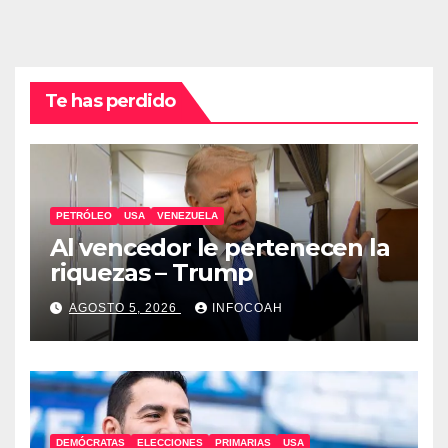
Te has perdido
PETRÓLEO
USA
VENEZUELA
Al vencedor le pertenecen la
riquezas – Trump
AGOSTO 5, 2026
INFOCOAH
DEMÓCRATAS
ELECCIONES
PRIMARIAS
USA