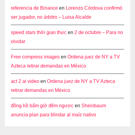
referencia de Binance
en
Lorenzo Córdova confirmó
ser jugador, no árbitro – Luisa Alcalde
speed stars thời gian thực
en
2 de octubre – Para no
olvidar
Free compress images
en
Ordena juez de NY a TV
Azteca retirar demandas en México
act 2 ai video
en
Ordena juez de NY a TV Azteca
retirar demandas en México
đồng hồ bấm giờ đếm ngược
en
Sheinbaum
anuncia plan para blindar al maíz nativo