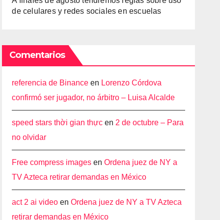
A finales de agosto tendremos reglas sobre uso
de celulares y redes sociales en escuelas
Comentarios
referencia de Binance
en
Lorenzo Córdova
confirmó ser jugador, no árbitro – Luisa Alcalde
speed stars thời gian thực
en
2 de octubre – Para
no olvidar
Free compress images
en
Ordena juez de NY a
TV Azteca retirar demandas en México
act 2 ai video
en
Ordena juez de NY a TV Azteca
retirar demandas en México