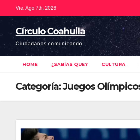
Saltar
Vie. Ago 7th, 2026
al
contenido
Círculo Coahuila
Ciudadanos comunicando
HOME
¿SABÍAS QUE?
CULTURA
Categoría:
Juegos Olímpico