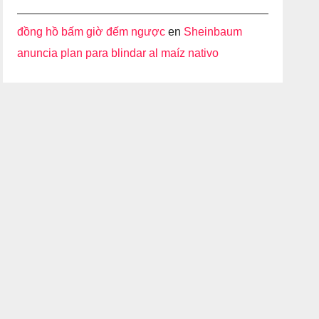
đồng hồ bấm giờ đếm ngược
en
Sheinbaum
anuncia plan para blindar al maíz nativo