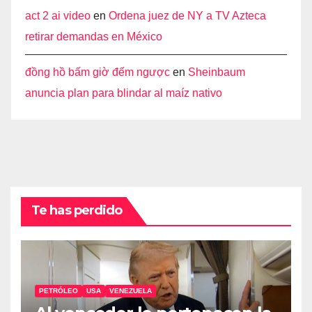
act 2 ai video
en
Ordena juez de NY a TV Azteca
retirar demandas en México
đồng hồ bấm giờ đếm ngược
en
Sheinbaum
anuncia plan para blindar al maíz nativo
Te has perdido
PETRÓLEO
USA
VENEZUELA