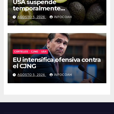
USA suspende
temporalmente
exportaciones de aguacate
AGOSTO 5, 2026
INFOCOAH
michoacano
CÁRTELES
CJNG
USA
EU intensifica ofensiva contra
el CJNG
AGOSTO 5, 2026
INFOCOAH