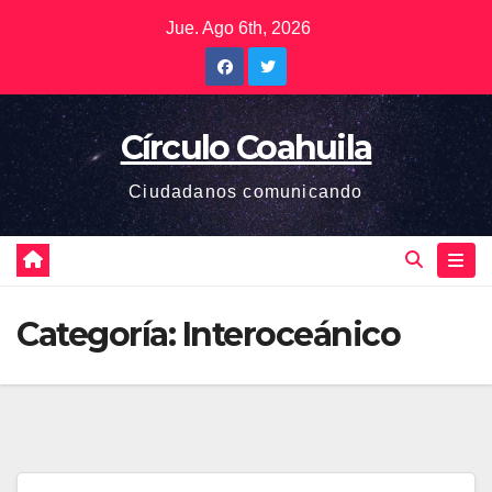
Saltar
Jue. Ago 6th, 2026
al
contenido
Círculo Coahuila
Ciudadanos comunicando
Categoría:
Interoceánico