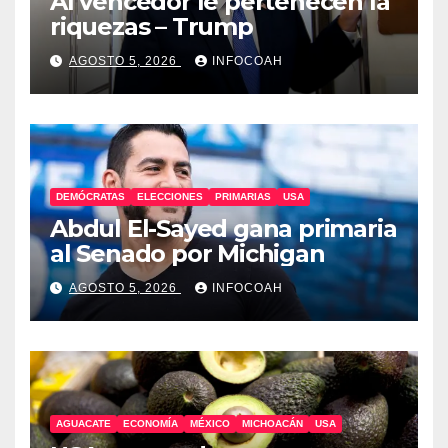
Al vencedor le pertenecen la
riquezas – Trump
AGOSTO 5, 2026
INFOCOAH
DEMÓCRATAS
ELECCIONES
PRIMARIAS
USA
Abdul El-Sayed gana primaria
al Senado por Michigan
AGOSTO 5, 2026
INFOCOAH
AGUACATE
ECONOMÍA
MÉXICO
MICHOACÁN
USA