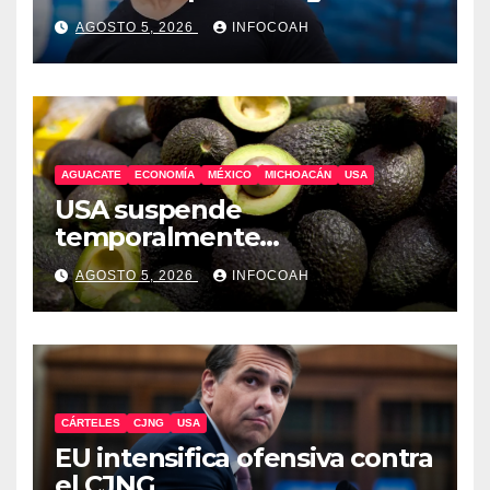
AGOSTO 5, 2026
INFOCOAH
AGUACATE
ECONOMÍA
MÉXICO
MICHOACÁN
USA
USA suspende
temporalmente
exportaciones de aguacate
AGOSTO 5, 2026
INFOCOAH
michoacano
CÁRTELES
CJNG
USA
EU intensifica ofensiva contra
el CJNG