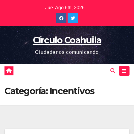
Saltar
Jue. Ago 6th, 2026
al
contenido
Círculo Coahuila
Ciudadanos comunicando
Categoría:
Incentivos