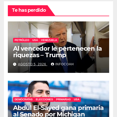
Te has perdido
PETRÓLEO
USA
VENEZUELA
Al vencedor le pertenecen la
riquezas – Trump
AGOSTO 5, 2026
INFOCOAH
DEMÓCRATAS
ELECCIONES
PRIMARIAS
USA
Abdul El-Sayed gana primaria
al Senado por Michigan