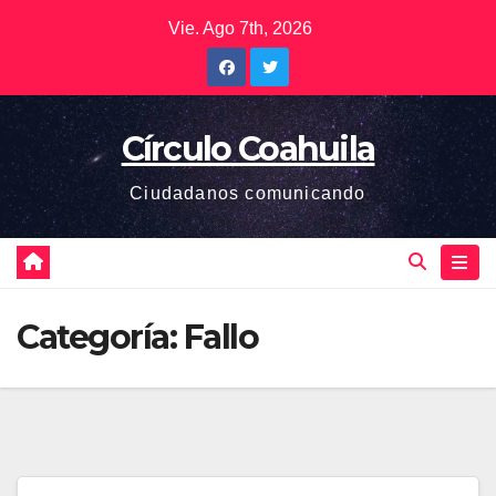
Saltar
Vie. Ago 7th, 2026
al
contenido
Círculo Coahuila
Ciudadanos comunicando
Categoría:
Fallo