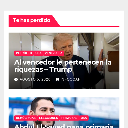
Te has perdido
PETRÓLEO
USA
VENEZUELA
Al vencedor le pertenecen la
riquezas – Trump
AGOSTO 5, 2026
INFOCOAH
DEMÓCRATAS
ELECCIONES
PRIMARIAS
USA
Abdul El-Sayed gana primaria