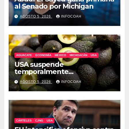
al Senado por Michigan
AGOSTO 5, 2026
INFOCOAH
AGUACATE
ECONOMÍA
MÉXICO
MICHOACÁN
USA
USA suspende
temporalmente
exportaciones de aguacate
AGOSTO 5, 2026
INFOCOAH
michoacano
CÁRTELES
CJNG
USA