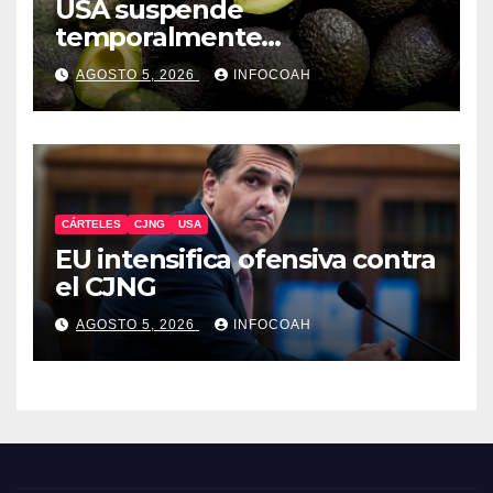
USA suspende
temporalmente
exportaciones de aguacate
AGOSTO 5, 2026
INFOCOAH
michoacano
CÁRTELES
CJNG
USA
EU intensifica ofensiva contra
el CJNG
AGOSTO 5, 2026
INFOCOAH