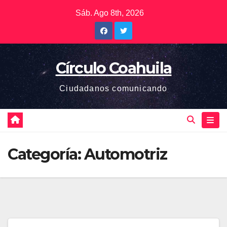
Saltar
Sáb. Ago 8th, 2026
al
contenido
Círculo Coahuila
Ciudadanos comunicando
Categoría:
Automotriz