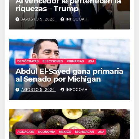
Al vencedor le pertenecen la
riquezas – Trump
AGOSTO 5, 2026
INFOCOAH
DEMÓCRATAS
ELECCIONES
PRIMARIAS
USA
Abdul El-Sayed gana primaria
al Senado por Michigan
AGOSTO 5, 2026
INFOCOAH
AGUACATE
ECONOMÍA
MÉXICO
MICHOACÁN
USA