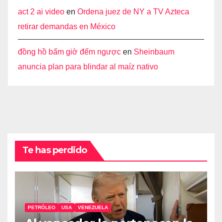
act 2 ai video
en
Ordena juez de NY a TV Azteca
retirar demandas en México
đồng hồ bấm giờ đếm ngược
en
Sheinbaum
anuncia plan para blindar al maíz nativo
Te has perdido
PETRÓLEO
USA
VENEZUELA