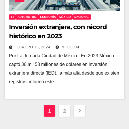
4T
AUTOMOTRIZ
ECONOMÍA
MÉXICO
NACIONAL
Inversión extranjera, con récord
histórico en 2023
FEBRERO 15, 2024
INFOCOAH
Por La Jornada Ciudad de México. En 2023 México
captó 36 mil 58 millones de dólares en inversión
extranjera directa (IED), la más alta desde que existen
registros, informó este…
Paginación
1
2
de