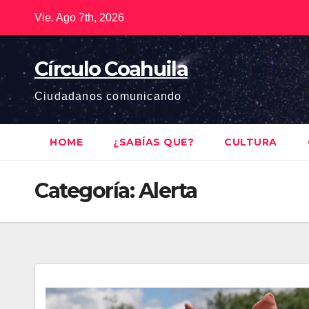
Saltar
Vie. Ago 7th, 2026
al
contenido
Círculo Coahuila
Ciudadanos comunicando
HOME
¿SABÍAS QUE?
CULTURA
Categoría:
Alerta