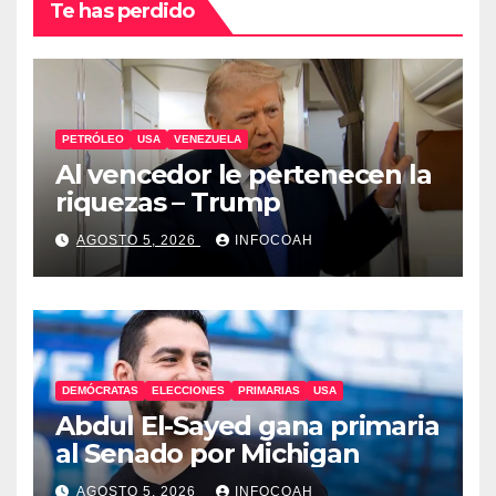
Te has perdido
PETRÓLEO
USA
VENEZUELA
Al vencedor le pertenecen la
riquezas – Trump
AGOSTO 5, 2026
INFOCOAH
DEMÓCRATAS
ELECCIONES
PRIMARIAS
USA
Abdul El-Sayed gana primaria
al Senado por Michigan
AGOSTO 5, 2026
INFOCOAH