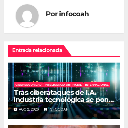
Por
infocoah
Entrada relacionada
CIBERSEGURIDAD
INTELIGENCIA ARTIFICIAL
INTERNACIONAL
Tras ciberataques de I.A.
industria tecnológica se pone
en alerta
AGO 2, 2026
INFOCOAH