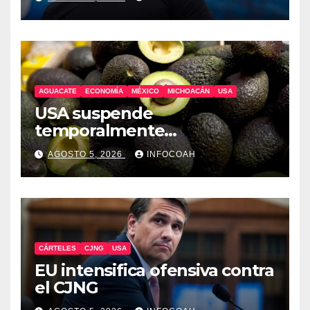
AGUACATE
ECONOMÍA
MÉXICO
MICHOACÁN
USA
USA suspende
temporalmente
exportaciones de aguacate
AGOSTO 5, 2026
INFOCOAH
michoacano
CÁRTELES
CJNG
USA
EU intensifica ofensiva contra
el CJNG