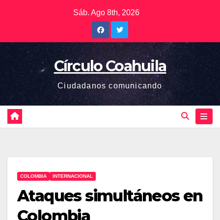
Saltar
Sáb. Ago 8th, 2026
al
contenido
Círculo Coahuila
Ciudadanos comunicando
COLOMBIA
INTERNACIONAL
Ataques simultáneos en
Colombia