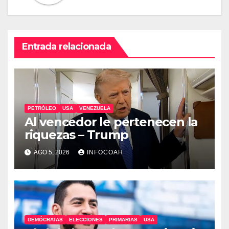
Entrada relacionada
PETRÓLEO
USA
VENEZUELA
Al vencedor le pertenecen la
riquezas – Trump
AGO 5, 2026
INFOCOAH
DEMÓCRATAS
ELECCIONES
PRIMARIAS
USA