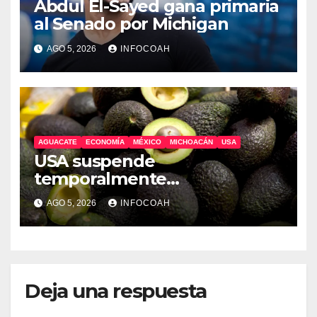
Abdul El-Sayed gana primaria
al Senado por Michigan
AGO 5, 2026
INFOCOAH
AGUACATE
ECONOMÍA
MÉXICO
MICHOACÁN
USA
USA suspende
temporalmente
exportaciones de aguacate
AGO 5, 2026
INFOCOAH
michoacano
Deja una respuesta