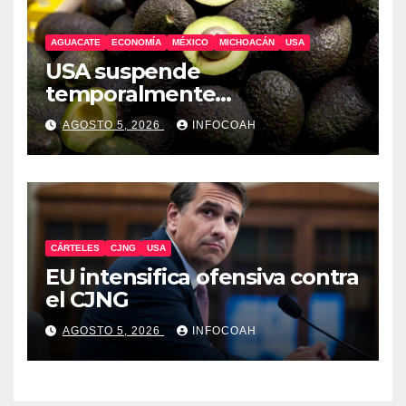
AGUACATE
ECONOMÍA
MÉXICO
MICHOACÁN
USA
USA suspende
temporalmente
exportaciones de aguacate
AGOSTO 5, 2026
INFOCOAH
michoacano
CÁRTELES
CJNG
USA
EU intensifica ofensiva contra
el CJNG
AGOSTO 5, 2026
INFOCOAH