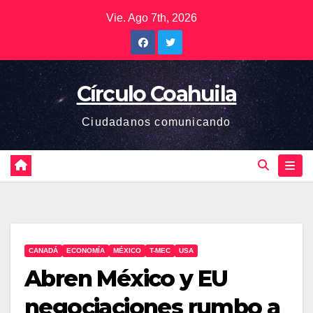
Saltar
Vie. Ago 7th, 2026
al
contenido
Círculo Coahuila
Ciudadanos comunicando
CANADÁ
ECONOMÍA
MÉXICO
T-MEC
USA
Abren México y EU
negociaciones rumbo a