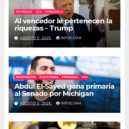
PETRÓLEO
USA
VENEZUELA
Al vencedor le pertenecen la
riquezas – Trump
AGOSTO 5, 2026
INFOCOAH
DEMÓCRATAS
ELECCIONES
PRIMARIAS
USA
Abdul El-Sayed gana primaria
al Senado por Michigan
AGOSTO 5, 2026
INFOCOAH