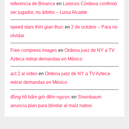
referencia de Binance
en
Lorenzo Córdova confirmó
ser jugador, no árbitro – Luisa Alcalde
speed stars thời gian thực
en
2 de octubre – Para no
olvidar
Free compress images
en
Ordena juez de NY a TV
Azteca retirar demandas en México
act 2 ai video
en
Ordena juez de NY a TV Azteca
retirar demandas en México
đồng hồ bấm giờ đếm ngược
en
Sheinbaum
anuncia plan para blindar al maíz nativo