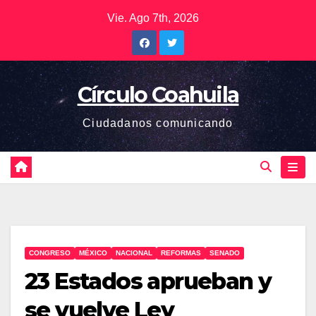
Saltar
Vie. Ago 7th, 2026
al
contenido
Círculo Coahuila
Ciudadanos comunicando
CONGRESO
MÉXICO
NACIONAL
REFORMAS
SENADO
23 Estados aprueban y
se vuelve Ley