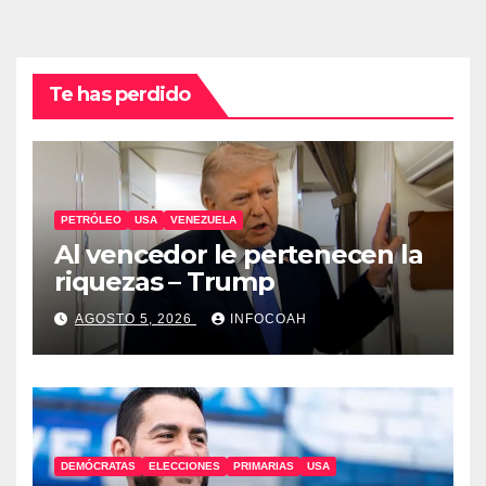
Te has perdido
PETRÓLEO
USA
VENEZUELA
Al vencedor le pertenecen la
riquezas – Trump
AGOSTO 5, 2026
INFOCOAH
DEMÓCRATAS
ELECCIONES
PRIMARIAS
USA