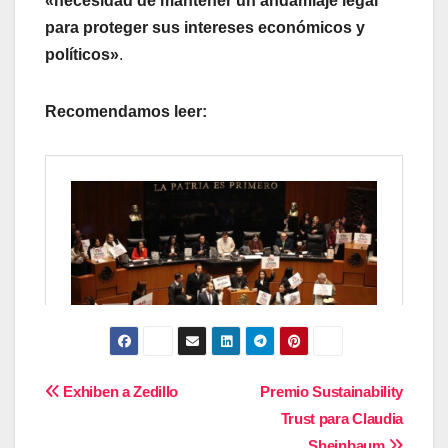
«necesidad de mantener un andamiaje legal
para proteger sus intereses económicos y
políticos»
.
Recomendamos leer:
Navegación
Exhiben a Zedillo
Premio Sustainability
Trust para Claudia
de
Sheinbaum