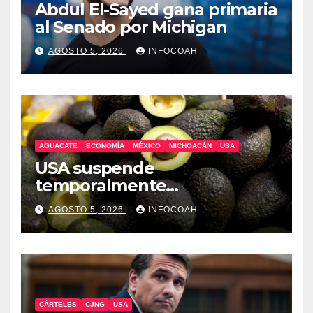
Abdul El-Sayed gana primaria
al Senado por Michigan
AGOSTO 5, 2026
INFOCOAH
AGUACATE
ECONOMÍA
MÉXICO
MICHOACÁN
USA
USA suspende
temporalmente
exportaciones de aguacate
AGOSTO 5, 2026
INFOCOAH
michoacano
CÁRTELES
CJNG
USA