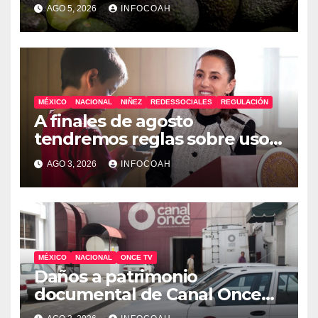
exportaciones de aguacate
AGO 5, 2026
INFOCOAH
michoacano
MÉXICO
NACIONAL
NIÑEZ
REDESSOCIALES
REGULACIÓN
A finales de agosto
tendremos reglas sobre uso
de celulares y redes sociales
AGO 3, 2026
INFOCOAH
en escuelas
MÉXICO
NACIONAL
ONCE TV
Daños a patrimonio
documental de Canal Once
tras ocupación de