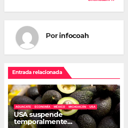
entradas
Por
infocoah
Entrada relacionada
AGUACATE
ECONOMÍA
MÉXICO
MICHOACÁN
USA
USA suspende
temporalmente